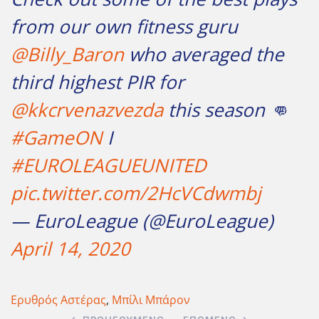
from our own fitness guru
@Billy_Baron
who averaged the
third highest PIR for
@kkcrvenazvezda
this season 👊
#GameON
I
#EUROLEAGUEUNITED
pic.twitter.com/2HcVCdwmbj
— EuroLeague (@EuroLeague)
April 14, 2020
Ερυθρός Αστέρας
,
Μπίλι Μπάρον