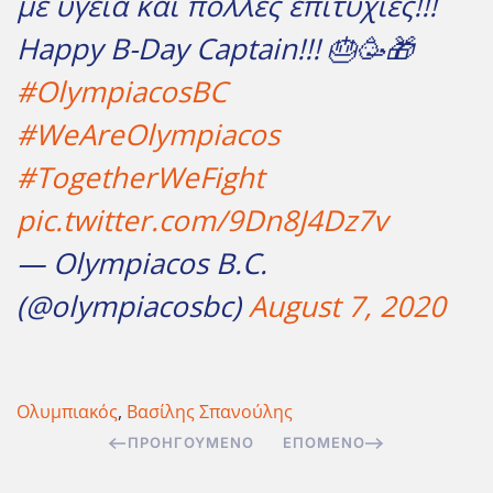
με υγεία και πολλές επιτυχίες!!!
Happy B-Day Captain!!! 🎂🥳🎁
#OlympiacosBC
#WeAreOlympiacos
#TogetherWeFight
pic.twitter.com/9Dn8J4Dz7v
— Olympiacos B.C.
(@olympiacosbc)
August 7, 2020
Ολυμπιακός
,
Βασίλης Σπανούλης
ΠΡΟΗΓΟΎΜΕΝΟ
ΕΠΌΜΕΝΟ