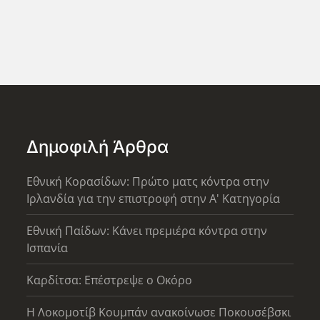
Δημοφιλή Άρθρα
Εθνική Κορασίδων: Πρώτο ματς κόντρα στην
Ιρλανδία για την επιστροφή στην Α' Κατηγορία
Εθνική Παίδων: Κάνει πρεμιέρα κόντρα στην
Ισπανία
Καρδίτσα: Επέστρεψε ο Οκόρο
Η Λοκομοτίβ Κουμπάν ανακοίνωσε Ποκουσέβσκι