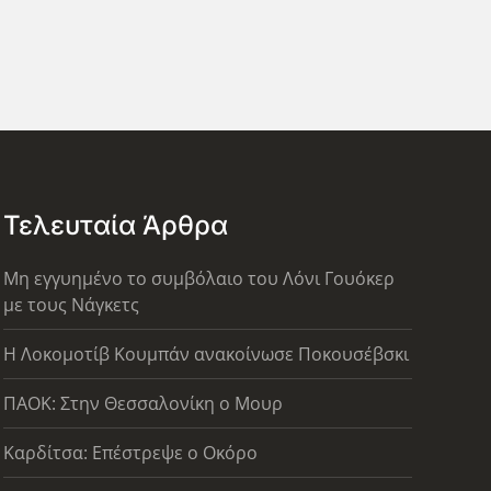
Τελευταία Άρθρα
Μη εγγυημένο το συμβόλαιο του Λόνι Γουόκερ
με τους Νάγκετς
Η Λοκομοτίβ Κουμπάν ανακοίνωσε Ποκουσέβσκι
ΠΑΟΚ: Στην Θεσσαλονίκη ο Μουρ
Καρδίτσα: Επέστρεψε ο Οκόρο