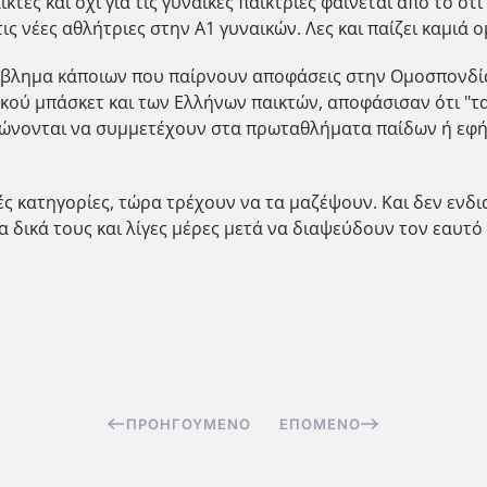
κτες και όχι για τις γυναίκες παίκτριες φαίνεται από το ότ
τις νέες αθλήτριες στην Α1 γυναικών. Λες και παίζει καμιά
ρόβλημα κάποιων που παίρνουν αποφάσεις στην Ομοσπονδία
νικού μπάσκετ και των Ελλήνων παικτών, αποφάσισαν ότι "
νονται να συμμετέχουν στα πρωταθλήματα παίδων ή εφήβ
ς κατηγορίες, τώρα τρέχουν να τα μαζέψουν. Και δεν ενδι
 δικά τους και λίγες μέρες μετά να διαψεύδουν τον εαυτό 
ΠΡΟΗΓΟΎΜΕΝΟ
ΕΠΌΜΕΝΟ