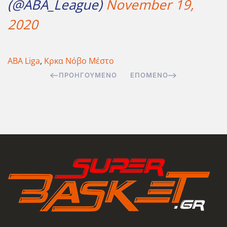
(@ABA_League)
November 19,
2020
ABA Liga
,
Κρκα Νόβο Μέστο
ΠΡΟΗΓΟΎΜΕΝΟ
ΕΠΌΜΕΝΟ