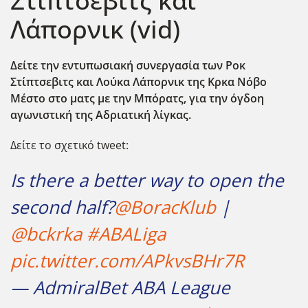
Στίπτσεβιτς και
Λάπορνικ (vid)
Δείτε την εντυπωσιακή συνεργασία των Ροκ
Στίπτσεβιτς και Λούκα Λάπορνικ της Κρκα Νόβο
Μέστο στο ματς με την Μπόρατς, για την όγδοη
αγωνιστική της Αδριατική λίγκας.
Δείτε το σχετικό tweet:
Is there a better way to open the
second half?
@BoracKlub
|
@bckrka
#ABALiga
pic.twitter.com/APkvsBHr7R
— AdmiralBet ABA League