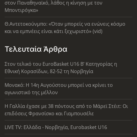
στον Παναθηναϊκό, λάθος η κίνηση με τον
Μποντιρόγκα»
Θ.Αντετοκούνμπο: «Όταν μπορείς να ενώνεις κόσμο
και να εμπνέεις είναι κάτι ξεχωριστό» (vid)
Τελευταία Άρθρα
Στον τελικό του EuroBasket U16 Β’ Κατηγορίας η
Εθνική Κορασίδων, 82-52 τη Νορβηγία
Μονακό: Η 14η Αυγούστου μπορεί να κρίνει το
αγωνιστικό της μέλλον
Η Γαλλία έχασε με 38 πόντους από το Μάρεϊ Στέιτ: Οι
επιδόσεις Φρανσίσκο και Γιαμπουσέλε
LIVE TV: Ελλάδα - Νορβηγία, Eurobasket U16