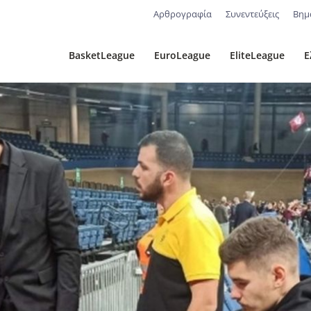
Αρθρογραφία
Συνεντεύξεις
Βημ
BasketLeague
EuroLeague
EliteLeague
Ε