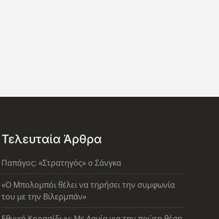
Τελευταία Άρθρα
Παπάγος: «Στρατηγός» ο Σάνγκα
«Ο Μπολομπόι θέλει να τηρήσει την συμφωνία
του με την Βιλερμπάν»
Εθνική Κορασίδων: Με Δανία για την πρώτη θέση