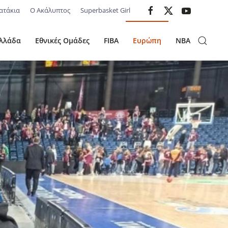
ατάκια
Ο Ακάλυπτος
Superbasket Girl
λλάδα
Εθνικές Ομάδες
FIBA
Ευρώπη
NBA