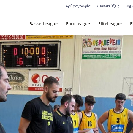
Αρθρογραφία
Συνεντεύξεις
Βημ
BasketLeague
EuroLeague
EliteLeague
Ε