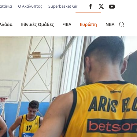
ατάκια
Ο Ακάλυπτος
Superbasket Girl
λλάδα
Εθνικές Ομάδες
FIBA
Ευρώπη
NBA