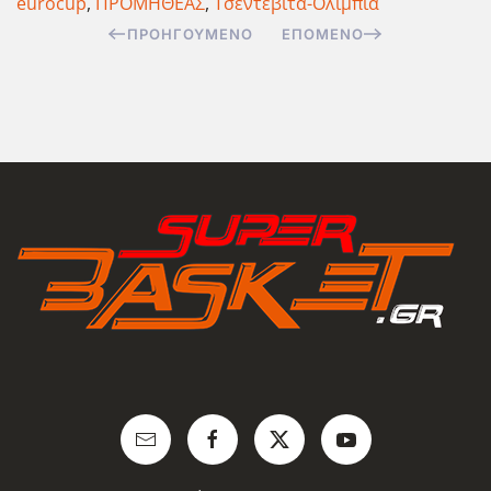
eurocup
,
ΠΡΟΜΗΘΕΑΣ
,
Τσεντεβίτα-Ολίμπια
ΠΡΟΗΓΟΎΜΕΝΟ
ΕΠΌΜΕΝΟ