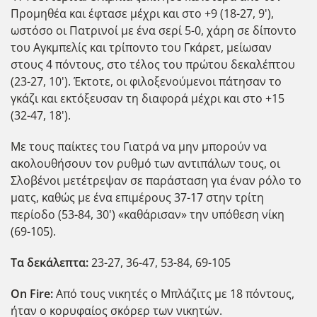
Προμηθέα και έφτασε μέχρι και στο +9 (18-27, 9'),
ωστόσο οι Πατρινοί με ένα σερί 5-0, χάρη σε δίποντο
του Αγκμπελίς και τρίποντο του Γκάρετ, μείωσαν
στους 4 πόντους, στο τέλος του πρώτου δεκαλέπτου
(23-27, 10'). Έκτοτε, οι φιλοξενούμενοι πάτησαν το
γκάζι και εκτόξευσαν τη διαφορά μέχρι και στο +15
(32-47, 18').
Με τους παίκτες του Γιατρά να μην μπορούν να
ακολουθήσουν τον ρυθμό των αντιπάλων τους, οι
Σλοβένοι μετέτρεψαν σε παράσταση για έναν ρόλο το
ματς, καθώς με ένα επιμέρους 37-17 στην τρίτη
περίοδο (53-84, 30') «καθάρισαν» την υπόθεση νίκη
(69-105).
Τα δεκάλεπτα:
23-27, 36-47, 53-84, 69-105
On Fire:
Aπό τους νικητές ο Μπλάζιτς με 18 πόντους,
ήταν ο κορυφαίος σκόρερ των νικητών.