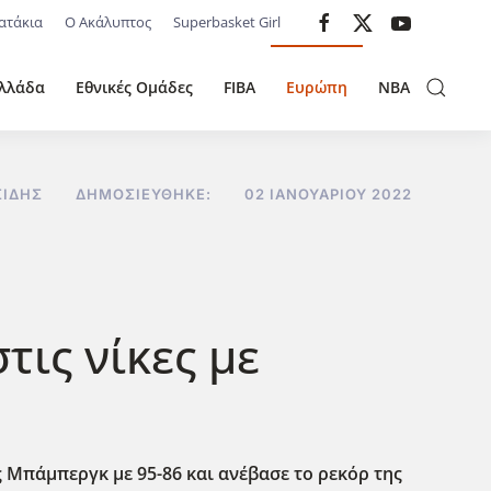
ατάκια
Ο Ακάλυπτος
Superbasket Girl
λλάδα
Εθνικές Ομάδες
FIBA
Ευρώπη
NBA
ΣΊΔΗΣ
ΔΗΜΟΣΙΕΎΘΗΚΕ:
02 ΙΑΝΟΥΑΡΊΟΥ 2022
ις νίκες με
ς Μπάμπεργκ με 95-86 και ανέβασε το ρεκόρ της