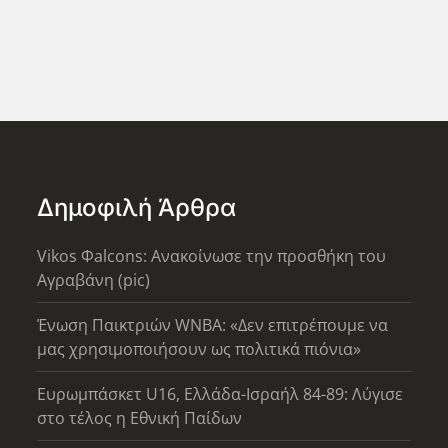
Δημοφιλή Άρθρα
Vikos Φalcons: Ανακοίνωσε την προσθήκη του
Αγραβάνη (pic)
Ένωση Παικτριών WNBA: «Δεν επιτρέπουμε να
μας χρησιμοποιήσουν ως πολιτικά πιόνια»
Ευρωμπάσκετ U16, Ελλάδα-Ισραήλ 84-89: Λύγισε
στο τέλος η Εθνική Παίδων