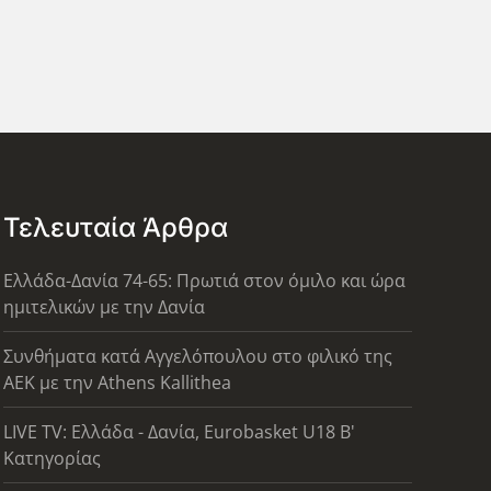
Τελευταία Άρθρα
Ελλάδα-Δανία 74-65: Πρωτιά στον όμιλο και ώρα
ημιτελικών με την Δανία
Συνθήματα κατά Αγγελόπουλου στο φιλικό της
ΑΕΚ με την Athens Kallithea
LIVE TV: Ελλάδα - Δανία, Eurobasket U18 Β'
Κατηγορίας