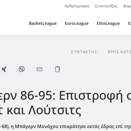
Αρθρογραφία
Συνεντεύξεις
Βημ
BasketLeague
EuroLeague
EliteLeague
Ε
ΣΥΝΤΆΚΤΗΣ:
ΆΡΗΣ ΚΑΤ
 86-95: Επιστροφή στ
 και Λούτσιτς
-68), η Μπάγερν Μονάχου επικράτησε εκτός έδρας επί τη