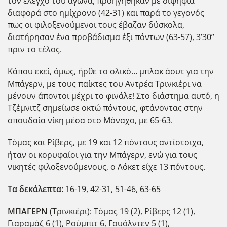
τον έλεγχο του αγώνα, προηγήθηκαν με διψήφια
διαφορά στο ημίχρονο (42-31) και παρά το γεγονός
πως οι φιλοξενούμενοι τους έβαζαν δύσκολα,
διατήρησαν ένα προβάδισμα έξι πόντων (63-57), 3’30’’
πριν το τέλος.
Κάπου εκεί, όμως, ήρθε το ολικό… μπλακ άουτ για την
Μπάγερν, με τους παίκτες του Αντρέα Τρινκιέρι να
μένουν άποντοι μέχρι το φινάλε! Στο διάστημα αυτό, η
Τζέμνιτζ σημείωσε οκτώ πόντους, φτάνοντας στην
σπουδαία νίκη μέσα στο Μόναχο, με 65-63.
Τόμας και Ρίβερς, με 19 και 12 πόντους αντίστοιχα,
ήταν οι κορυφαίοι για την Μπάγερν, ενώ για τους
νικητές φιλοξενούμενους, ο Λόκετ είχε 13 πόντους.
Τα δεκάλεπτα:
16-19, 42-31, 51-46, 63-65
ΜΠΑΓΕΡΝ
(Τρινκιέρι): Τόμας 19 (2), Ρίβερς 12 (1),
Γιαραμάζ 6 (1), Ρούμπιτ 6, Γουόλντεν 5 (1),