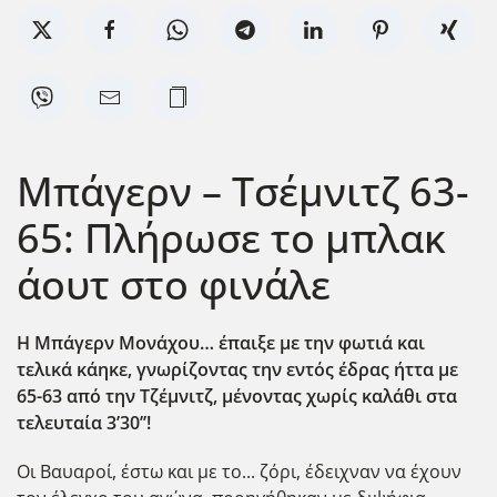
Μπάγερν – Τσέμνιτζ 63-
65: Πλήρωσε το μπλακ
άουτ στο φινάλε
Η Μπάγερν Μονάχου… έπαιξε με την φωτιά και
τελικά κάηκε, γνωρίζοντας την εντός έδρας ήττα με
65-63 από την Τζέμνιτζ, μένοντας χωρίς καλάθι στα
τελευταία 3’30’’!
Οι Βαυαροί, έστω και με το... ζόρι, έδειχναν να έχουν