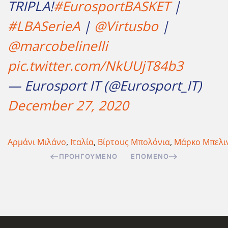
TRIPLA!
#EurosportBASKET
|
#LBASerieA
|
@Virtusbo
|
@marcobelinelli
pic.twitter.com/NkUUjT84b3
— Eurosport IT (@Eurosport_IT)
December 27, 2020
Αρμάνι Μιλάνο
,
Ιταλία
,
Βίρτους Μπολόνια
,
Μάρκο Μπελι
ΠΡΟΗΓΟΎΜΕΝΟ
ΕΠΌΜΕΝΟ