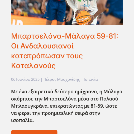
Μπαρτσελόνα-Μάλαγα 59-81:
Οι Ανδαλουσιανοί
κατατρόπωσαν τους
Καταλανούς
06 Ιουνίου 2025
| Πέτρος Μοσχονίδης |
Ισπανία
Με ένα εξαιρετικό δεύτερο ημίχρονο, η Μάλαγα
σκόρπισε την Μπαρτσελόνα μέσα στο Παλαού
Μπλαουγκράνα, επικρατώντας με 81-59, ώστε
να φέρει την προημιτελική σειρά στην
ισοπαλία.