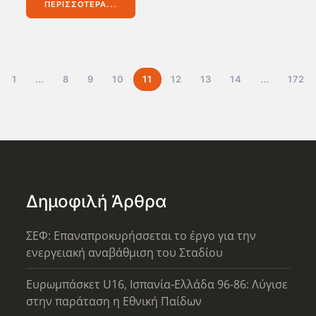
ΠΕΡΙΣΣΌΤΕΡΑ...
1
…
8
9
10
11
12
13
14
…
172
Δημοφιλή Άρθρα
ΣΕΦ: Επαναπροκυρήσσεται το έργο για την
ενεργειακή αναβάθμιση του Σταδίου
Ευρωμπάσκετ U16, Ισπανία-Ελλάδα 96-86: Λύγισε
στην παράταση η Εθνική Παίδων