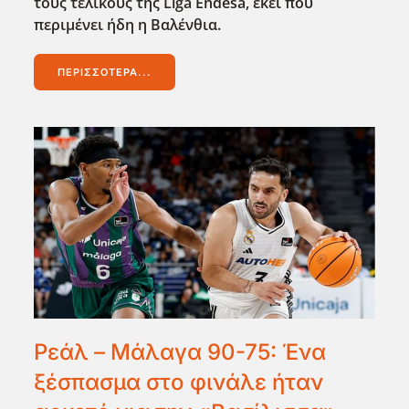
τους τελικούς της Liga
Endesa
, εκεί που
περιμένει ήδη η Βαλένθια.
ΠΕΡΙΣΣΌΤΕΡΑ...
Ρεάλ – Μάλαγα 90-75: Ένα
ξέσπασμα στο φινάλε ήταν