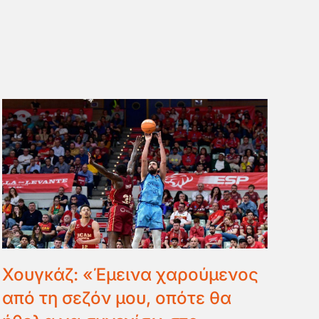
Χουγκάζ: «Έμεινα χαρούμενος
από τη σεζόν μου, οπότε θα