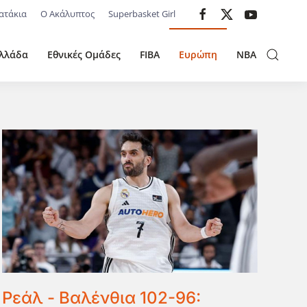
ατάκια
Ο Ακάλυπτος
Superbasket Girl
λλάδα
Εθνικές Ομάδες
FIBA
Ευρώπη
NBA
Ρεάλ - Βαλένθια 102-96: