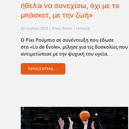
ήθελα να συνεχίσω, όχι με το
μπάσκετ, με την ζωή»
05 Ιουλίου 2025
| Press Room |
Ισπανία
Ο Ρίκι Ρούμπιο σε συνέντευξη που έδωσε
στο «Lo de Évole», μίλησε για τις δυσκολίες που
αντιμετώπισε με την ψυχική του υγεία.
ΠΕΡΙΣΣΌΤΕΡΑ...