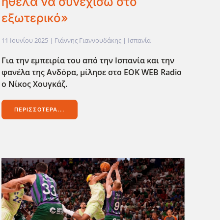
ήθελα να συνεχίσω στο
εξωτερικό»
11 Ιουνίου 2025
| Γιάννης Γιαννουδάκης |
Ισπανία
Για την εμπειρία του από την Ισπανία και την
φανέλα της Ανδόρα, μίλησε στο EOK
WEB
Radio
ο Νίκος Χουγκάζ.
ΠΕΡΙΣΣΌΤΕΡΑ...