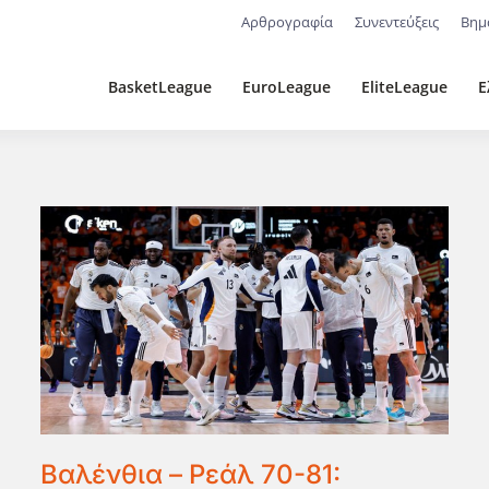
Αρθρογραφία
Συνεντεύξεις
Βημ
BasketLeague
EuroLeague
EliteLeague
Ε
Βαλένθια – Ρεάλ 70-81: