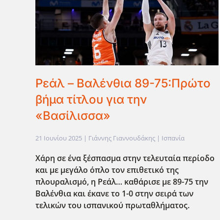
Ρεάλ – Βαλένθια 89-75:Πρώτο
βήμα τίτλου για την
«Βασίλισσα»
21 Ιουνίου 2025
| Γιάννης Γιαννουδάκης |
Ισπανία
Χάρη σε ένα ξέσπασμα στην τελευταία περίοδο
και με μεγάλο όπλο τον επιθετικό της
πλουραλισμό, η Ρεάλ… καθάρισε με 89-75 την
Βαλένθια και έκανε το 1-0 στην σειρά των
τελικών του ισπανικού πρωταθλήματος.