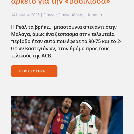
αρκετό για την «Βασίλισσα»
14 Ιουνίου 2025
| Γιάννης Γιαννουδάκης |
Ισπανία
Η Ρεάλ τα βρήκε… μπαστούνια απέναντι στην
Μάλαγα, όμως ένα ξέσπασμα στην τελευταία
περίοδο ήταν αυτό που έφερε το 90-75 και το 2-
0 των Καστιγιάνων, στον δρόμο προς τους
τελικούς της ACB
.
ΠΕΡΙΣΣΌΤΕΡΑ...