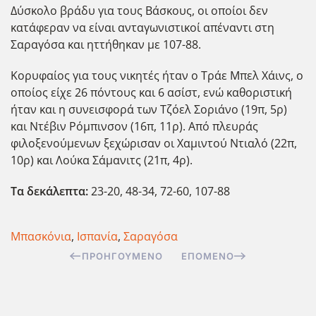
Δύσκολο βράδυ για τους Βάσκους, οι οποίοι δεν
κατάφεραν να είναι ανταγωνιστικοί απέναντι στη
Σαραγόσα και ηττήθηκαν με 107-88.
Κορυφαίος για τους νικητές ήταν ο Τράε Μπελ Χάινς, ο
οποίος είχε 26 πόντους και 6 ασίστ, ενώ καθοριστική
ήταν και η συνεισφορά των Τζόελ Σοριάνο (19π, 5ρ)
και Ντέβιν Ρόμπινσον (16π, 11ρ). Από πλευράς
φιλοξενούμενων ξεχώρισαν οι Χαμιντού Ντιαλό (22π,
10ρ) και Λούκα Σάμανιτς (21π, 4ρ).
Τα δεκάλεπτα:
23-20, 48-34, 72-60, 107-88
Μπασκόνια
,
Ισπανία
,
Σαραγόσα
ΠΡΟΗΓΟΎΜΕΝΟ
ΕΠΌΜΕΝΟ