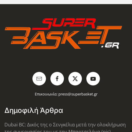
Επικοινωνία:
press@superbasket.gr
Δημοφιλή Άρθρα
Dubai BC: Δικός της ο Σενγκέλια μετά την ολοκλήρωση
της συνεργασίας του με την Μπαρτσελόνα (pic)