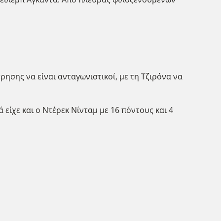
ησης να είναι ανταγωνιστικοί, με τη Τζιρ΄όνα να
είχε και ο Ντέρεκ Νίνταμ με 16 πόντους και 4