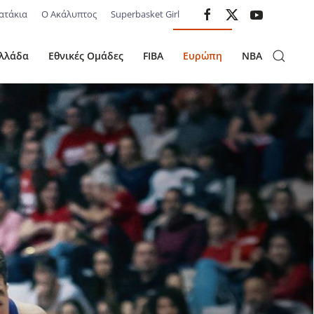
ατάκια
Ο Ακάλυπτος
Superbasket Girl
λλάδα
Εθνικές Ομάδες
FIBA
Ευρώπη
NBA