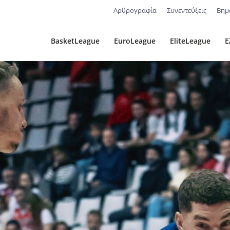
Αρθρογραφία
Συνεντεύξεις
Βημ
BasketLeague
EuroLeague
EliteLeague
Ε