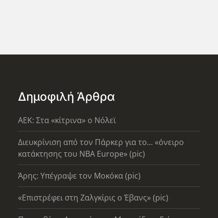
Δημοφιλή Άρθρα
AEK: Στα «κίτρινα» ο Νόλεϊ
Διευκρίνιση από τον Πάρκερ για το... «όνειρο
κατάκτησης του ΝΒΑ Europe» (pic)
Άρης: Υπέγραψε τον Μοκόκα (pic)
«Επιστρέφει στη Ζαλγκίρις ο Έβανς» (pic)