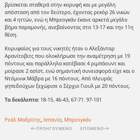
βρίσκεται σταθερά στην κορυφή και με μεγάλη
απόσταση από τον δεύτερο, έχοντας ρεκόρ 26 νικών
και 4 ηττών, ενώ η Μπρεογκάν έκανε αρκετά μεγάλο
βήμα παραμονής, ανεβαίνοντας στο 13-17 και την 11η
θέση.
Κορυφαίος για τους νικητές ήταν ο Αλεξάνταρ
Αρανίτοβιτς που ολοκλήρωσε την αναμέτρηση με 19
πόντους και παράλληλα κατέβασε 4 ριμπάουντ και
μοίρασε 2 ασίστ, ενώ σημαντική συνεισφορά είχε και ο
Ντόμινικ Μάβρα με 16 πόντους. Από πλευράς
γηπεδούχων ξεχώρισε ο Σέρχιο Γιουλ με 20 πόντους.
Τα δεκάλεπτα:
18-15, 46-43, 67-71. 97-101
Ρεάλ Μαδρίτης
,
Ισπανία
,
Μπρεογκάν
ΠΡΟΗΓΟΎΜΕΝΟ
ΕΠΌΜΕΝΟ