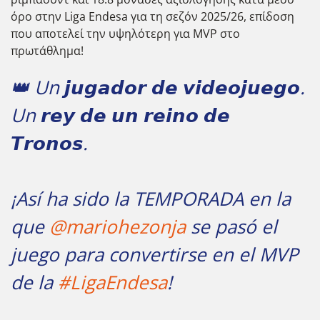
όρο στην Liga Endesa για τη σεζόν 2025/26, επίδοση
που αποτελεί την υψηλότερη για MVP στο
πρωτάθλημα!
👑 Un 𝙟𝙪𝙜𝙖𝙙𝙤𝙧 𝙙𝙚 𝙫𝙞𝙙𝙚𝙤𝙟𝙪𝙚𝙜𝙤.
Un 𝙧𝙚𝙮 𝙙𝙚 𝙪𝙣 𝙧𝙚𝙞𝙣𝙤 𝙙𝙚
𝙏𝙧𝙤𝙣𝙤𝙨.
¡Así ha sido la TEMPORADA en la
que
@mariohezonja
se pasó el
juego para convertirse en el MVP
de la
#LigaEndesa
!