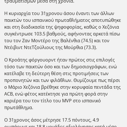
τραυματισμών μέσα στη χρονιά.
Η κυριαρχία του 31χρονου άσου έναντι των άλλων
παικτών του ισπανικού πρωταθλήματος αποτυπώθηκε
και στη διαδικασία της ψηφοφορίας, καθώς ο Χεζόνια
συγκέντρωσε 103.5 βαθμούς, αφήνοντας αρκετά πίσω
του τον Ζαν Μοντέρο της Βαλένθια (74.5) και τον
Ντέιβιντ ΝτεΤζούλιους της Μούρθια (73.3).
Ο Κροάτης φόργουορντ ήταν πρώτος στις επιλογές
τόσο των παικτών όσο και των δημοσιογράφων, ενώ
κατέλαβε τη δεύτερη θέση στις προτιμήσεις των
προπονητών και των φιλάθλων. Θυμίζουμε πως πέρσι
ο Μάριο Χεζόνια βρέθηκε στην κορυφαία πεντάδα της
ACB, ενώ φέτος κατέκτησε για πρώτη φορά στην
καριέρα του τον τίτλο του MVP στο ισπανικό
πρωτάθλημα.
Ο 31χρονος άσος μέτρησε 17.5 πόντους, 4.9
ριμπάουντ και 18.8 μονάδες αξιολόγησης κατά μέσο