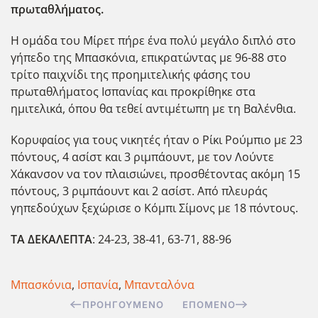
πρωταθλήματος.
Η ομάδα του Μίρετ πήρε ένα πολύ μεγάλο διπλό στο
γήπεδο της Μπασκόνια, επικρατώντας με 96-88 στο
τρίτο παιχνίδι της προημιτελικής φάσης του
πρωταθλήματος Ισπανίας και προκρίθηκε στα
ημιτελικά, όπου θα τεθεί αντιμέτωπη με τη Βαλένθια.
Κορυφαίος για τους νικητές ήταν ο Ρίκι Ρούμπιο με 23
πόντους, 4 ασίστ και 3 ριμπάουντ, με τον Λούντε
Χάκανσον να τον πλαισιώνει, προσθέτοντας ακόμη 15
πόντους, 3 ριμπάουντ και 2 ασίστ. Από πλευράς
γηπεδο΄υχων ξεχώρισε ο Κόμπι Σίμονς με 18 πόντους.
ΤΑ ΔΕΚΑΛΕΠΤΑ
: 24-23, 38-41, 63-71, 88-96
Μπασκόνια
,
Ισπανία
,
Μπανταλόνα
ΠΡΟΗΓΟΎΜΕΝΟ
ΕΠΌΜΕΝΟ