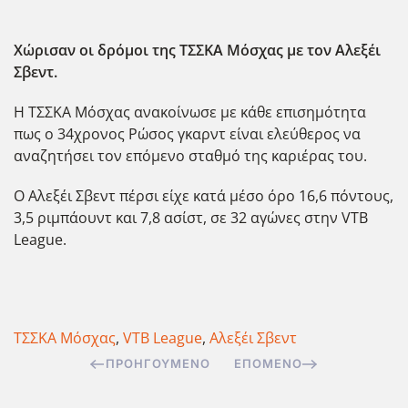
Χώρισαν οι δρόμοι της ΤΣΣΚΑ Μόσχας με τον Αλεξέι
Σβεντ.
Η ΤΣΣΚΑ Μόσχας ανακοίνωσε
με κάθε επισημότητα
πως ο 34χρονος Ρώσος γκαρντ είναι
ελεύθερος να
αναζητήσει τον επόμενο σταθμό της καριέρας του.
Ο Αλεξέι Σβεντ πέρσι είχε κατά μέσο όρο 16,6 πόντους,
3,5 ριμπάουντ και 7,8 ασίστ, σε 32 αγώνες στην VTB
League.
ΤΣΣΚΑ Μόσχας
,
VTB League
,
Αλεξέι Σβεντ
ΠΡΟΗΓΟΎΜΕΝΟ
ΕΠΌΜΕΝΟ