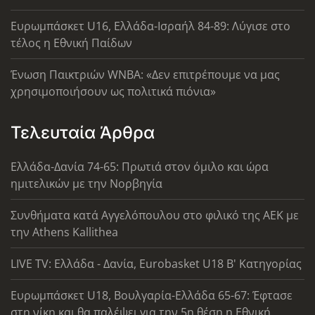
Ευρωμπάσκετ U16, Ελλάδα-Ισραήλ 84-89: Λύγισε στο
τέλος η Εθνική Παίδων
Ένωση Παικτριών WNBA: «Δεν επιτρέπουμε να μας
χρησιμοποιήσουν ως πολιτικά πιόνια»
Τελευταία Άρθρα
Ελλάδα-Δανία 74-65: Πρωτιά στον όμιλο και ώρα
ημιτελικών με την Νορβηγία
Συνθήματα κατά Αγγελόπουλου στο φιλικό της ΑΕΚ με
την Athens Kallithea
LIVE TV: Ελλάδα - Δανία, Eurobasket U18 Β' Κατηγορίας
Ευρωμπάσκετ U18, Βουλγαρία-Ελλάδα 65-67: Έφτασε
στη νίκη και θα παλέψει για την 5η θέση η Εθνική