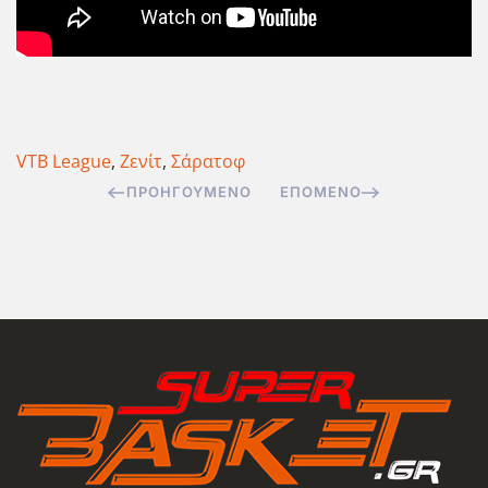
VTB League
,
Ζενίτ
,
Σάρατοφ
ΠΡΟΗΓΟΎΜΕΝΟ
ΕΠΌΜΕΝΟ