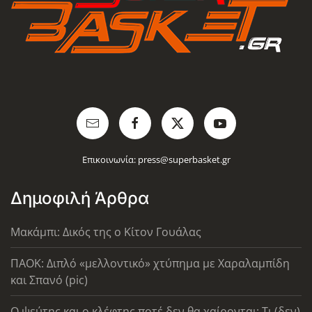
Επικοινωνία:
press@superbasket.gr
Δημοφιλή Άρθρα
Μακάμπι: Δικός της ο Κίτον Γουάλας
ΠΑΟΚ: Διπλό «μελλοντικό» χτύπημα με Χαραλαμπίδη
και Σπανό (pic)
Ο ψεύτης και ο κλέφτης ποτέ δεν θα χαίρονται: Τι (δεν)