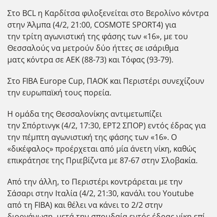
Στο BCL η Καρδίτσα φιλοξενείται στο Βερολίνο κόντρα
στην Άλμπα (4/2, 21:00, COSMOTE SPORT4) για
την τρίτη αγωνιστική της φάσης των «16», με του
Θεσσαλούς να μετρούν δύο ήττες σε ισάριθμα
ματς κόντρα σε ΑΕΚ (88-73) και Τόφας (93-79).
Στο FIBA Europe Cup, ΠΑΟΚ και Περιστέρι συνεχίζουν
την ευρωπαϊκή τους πορεία.
Η ομάδα της Θεσσαλονίκης αντιμετωπίζει
την Σπόρτινγκ (4/2, 17:30, ΕΡΤ2 ΣΠΟΡ) εντός έδρας για
την πέμπτη αγωνιστική της φάσης των «16». Ο
«δικέφαλος» προέρχεται από μία άνετη νίκη, καθώς
επικράτησε της Πριεβίζντα με 87-67 στην Σλοβακία.
Από την άλλη, το Περιστέρι κοντράρεται με την
Σάσαρι στην Ιταλία (4/2, 21:30, κανάλι του Youtube
από τη FIBA) και θέλει να κάνει το 2/2 στην
διοργάνωση, μετά την σπουδαία εντός έδρας νίκη επί