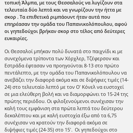
τοπική Άλμπα, με τους Θεσσαλούς να λυγίζουν στα
τελευταία δύο λεπτά και να γνωρίζουν την ήττα με
σκορ . Τα επιθετικά ριμπάουντ ήταν αυτά που
επηρέασαν την ομάδα του Παπανικολόπουλου, αφού
οι γηπεδούχοι βρήκαν σκορ στο τέλος από δεύτερες
ευκαιρίες.
Οι Θεσσαλοί μπήκαν πολύ δυνατά στο παιχνίδι κι με
συνεχόμενα τρίποντα των Χόρχλερ, Τζέφερσον και
Εστράδα έφτασαν να προηγούνται 8-13 στο πρώτο
πεντάλεπτο, με την ομάδα του Παπανικολόπουλου να
ανεβάζει την διαφορά ακόμα και σε διψήφιες τιμές (14-
24) στο τελευταίο λεπτό με τον Ο' Κόνελ να ευστοχεί
σε μια ελεύθερη βολή και να διαμορφώνει το 15-24 της
πρώτης περιόδου. Οι φιλοξενούμενοι συνέχισαν την
καλή τους εμφάνιση στα πρώτα λεπτά του δεύτερου
δεκαλέπτου και με καλή ευστοχία έξω από τα 6,75
συνέχισαν να κρατούν την διαφορά ακόμα σε
διψήφιες τιμές (24-35) στο 15'. Οι γηπεδούχοι στο