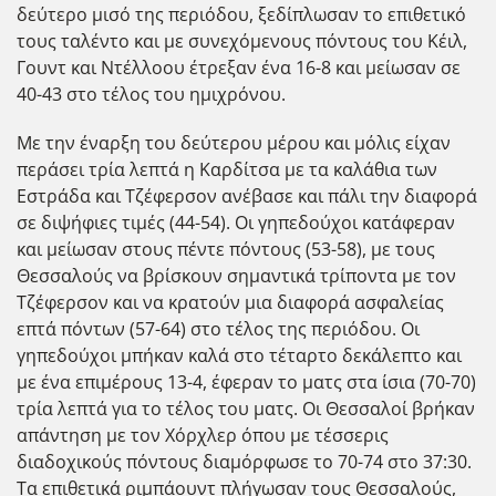
δεύτερο μισό της περιόδου, ξεδίπλωσαν το επιθετικό
τους ταλέντο και με συνεχόμενους πόντους του Κέιλ,
Γουντ και Ντέλλοου έτρεξαν ένα 16-8 και μείωσαν σε
40-43 στο τέλος του ημιχρόνου.
Με την έναρξη του δεύτερου μέρου και μόλις είχαν
περάσει τρία λεπτά η Καρδίτσα με τα καλάθια των
Εστράδα και Τζέφερσον ανέβασε και πάλι την διαφορά
σε διψήφιες τιμές (44-54). Οι γηπεδούχοι κατάφεραν
και μείωσαν στους πέντε πόντους (53-58), με τους
Θεσσαλούς να βρίσκουν σημαντικά τρίποντα με τον
Τζέφερσον και να κρατούν μια διαφορά ασφαλείας
επτά πόντων (57-64) στο τέλος της περιόδου. Οι
γηπεδούχοι μπήκαν καλά στο τέταρτο δεκάλεπτο και
με ένα επιμέρους 13-4, έφεραν το ματς στα ίσια (70-70)
τρία λεπτά για το τέλος του ματς. Οι Θεσσαλοί βρήκαν
απάντηση με τον Χόρχλερ όπου με τέσσερις
διαδοχικούς πόντους διαμόρφωσε το 70-74 στο 37:30.
Tα επιθετικά ριμπάουντ πλήγωσαν τους Θεσσαλούς,