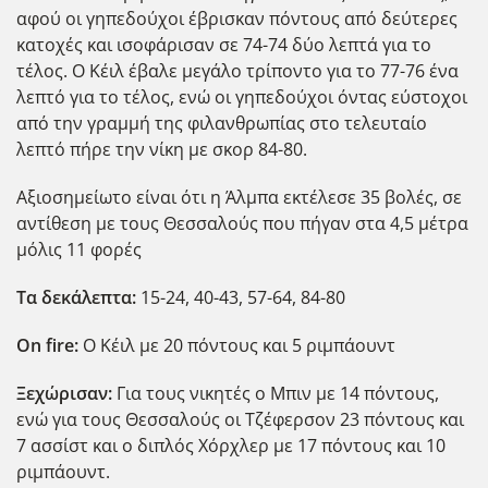
αφού οι γηπεδούχοι έβρισκαν πόντους από δεύτερες
κατοχές και ισοφάρισαν σε 74-74 δύο λεπτά για το
τέλος. Ο Κέιλ έβαλε μεγάλο τρίποντο για το 77-76 ένα
λεπτό για το τέλος, ενώ οι γηπεδούχοι όντας εύστοχοι
από την γραμμή της φιλανθρωπίας στο τελευταίο
λεπτό πήρε την νίκη με σκορ 84-80.
Aξιοσημείωτο είναι ότι η Άλμπα εκτέλεσε 35 βολές, σε
αντίθεση με τους Θεσσαλούς που πήγαν στα 4,5 μέτρα
μόλις 11 φορές
Τα δεκάλεπτα:
15-24, 40-43, 57-64, 84-80
On fire:
Ο Κέιλ με 20 πόντους και 5 ριμπάουντ
Ξεχώρισαν:
Για τους νικητές ο Μπιν με 14 πόντους,
ενώ για τους Θεσσαλούς οι Τζέφερσον 23 πόντους και
7 ασσίστ και ο διπλός Χόρχλερ με 17 πόντους και 10
ριμπάουντ.