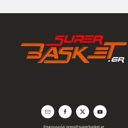
Επικοινωνία:
press@superbasket.gr