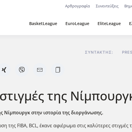
Αρθρογραφία
Συνεντεύξεις
Βημ
BasketLeague
EuroLeague
EliteLeague
Ε
ΣΥΝΤΆΚΤΗΣ:
PRE
στιγμές της Νίμπουργκ
ης Νίμπουργκ στην ιστορία της διοργάνωσης.
η της FIBA, BCL, έκανε αφιέρωμα στις καλύτερες στιγμές 