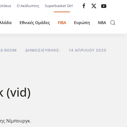
ατάκια
Ο Ακάλυπτος
Superbasket Girl
λλάδα
Εθνικές Ομάδες
FIBA
Ευρώπη
NBA
SS ROOM
ΔΗΜΟΣΙΕΎΘΗΚΕ:
14 ΑΠΡΙΛΊΟΥ 2020
 (vid)
της Νίμπουργκ.