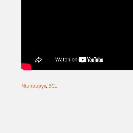
Νίμπουργκ
,
BCL