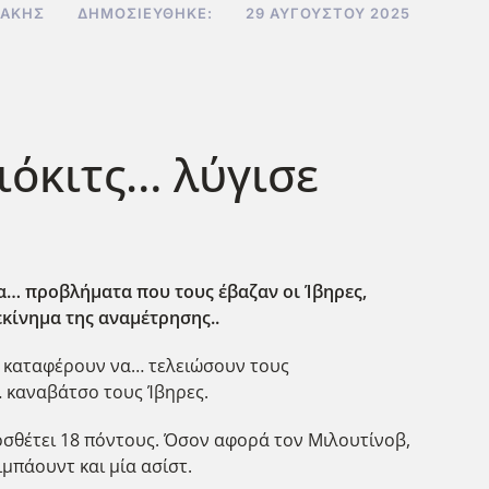
ΔΆΚΗΣ
ΔΗΜΟΣΙΕΎΘΗΚΕ:
29 ΑΥΓΟΎΣΤΟΥ 2025
ιόκιτς… λύγισε
τα… προβλήματα που τους έβαζαν οι Ίβηρες,
εκίνημα της αναμέτρησης..
α καταφέρουν να… τελειώσουν τους
ο… καναβάτσο τους Ίβηρες.
ροσθέτει 18 πόντους. Όσον αφορά τον Μιλουτίνοβ,
μπάουντ και μία ασίστ.