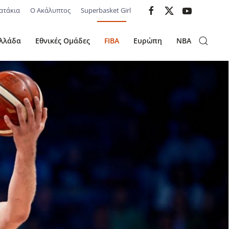
ατάκια
Ο Ακάλυπτος
Superbasket Girl
λλάδα
Εθνικές Ομάδες
FIBA
Ευρώπη
NBA