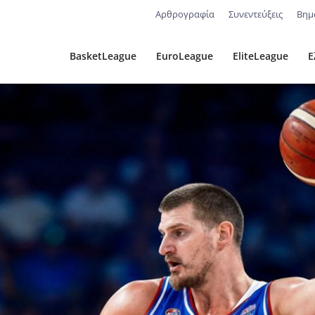
Αρθρογραφία
Συνεντεύξεις
Βημ
BasketLeague
EuroLeague
EliteLeague
Ε