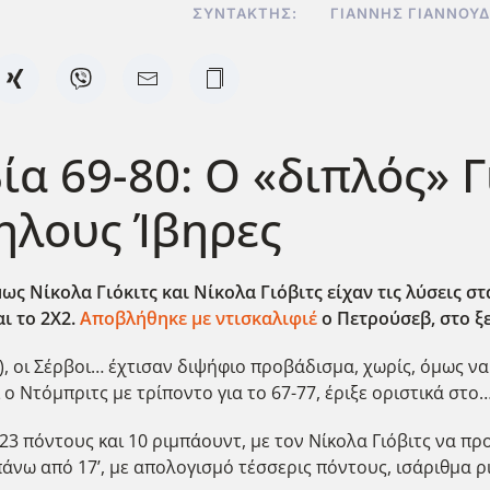
ΣΥΝΤΆΚΤΗΣ:
ΓΙΆΝΝΗΣ ΓΙΑΝΝΟΥ
ία 69-80: Ο «διπλός» Γ
ηλους Ίβηρες
ς Νίκολα Γιόκιτς και Νίκολα Γιόβιτς είχαν τις λύσεις σ
ι το 2Χ2.
Αποβλήθηκε με ντισκαλιφιέ
ο Πετρούσεβ, στο ξ
, οι Σέρβοι… έχτισαν διψήφιο προβάδισμα, χωρίς, όμως ν
 ο Ντόμπριτς με τρίποντο για το 67-77, έριξε οριστικά στ
 23 πόντους και 10 ριμπάουντ, με τον Νίκολα Γιόβιτς να π
νω από 17’, με απολογισμό τέσσερις πόντους, ισάριθμα ρι