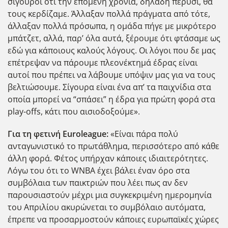
σίγουροι ότι την επόμενη χρονιά, δηλαδή πέρυσι, θα
τους κερδίζαμε. Άλλαξαν πολλά πράγματα από τότε,
άλλαξαν πολλά πρόσωπα, η ομάδα πήγε με μικρότερο
μπάτζετ, αλλά, παρ’ όλα αυτά, ξέρουμε ότι φτάσαμε ως
εδώ για κάποιους καλούς λόγους. Οι λόγοι που δε μας
επέτρεψαν να πάρουμε πλεονέκτημά έδρας είναι
αυτοί που πρέπει να λάβουμε υπόψιν μας για να τους
βελτιώσουμε. Σίγουρα είναι ένα απ’ τα παιχνίδια στα
οποία μπορεί να “σπάσει” η έδρα για πρώτη φορά στα
play-offs, κάτι που αισιοδοξούμε».
Για τη φετινή Euroleague:
«Είναι πάρα πολύ
ανταγωνιστικό το πρωτάθλημα, περισσότερο από κάθε
άλλη φορά. Φέτος υπήρχαν κάποιες ιδιαιτερότητες.
Λόγω του ότι το WNBA έχει βάλει έναν όρο στα
συμβόλαια των παικτριών που λέει πως αν δεν
παρουσιαστούν μέχρι μια συγκεκριμένη ημερομηνία
του Απριλίου ακυρώνεται το συμβόλαιο αυτόματα,
έπρεπε να προσαρμοστούν κάποιες ευρωπαϊκές χώρες