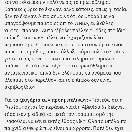
και να τελειώσουν πολύ νωρίς το πρωτάθλημα.
Κάποιες χώρες το έκαναν, αλλά κάποιες, όπως η Ιταλία,
δεν το έκαναν. Αυτό σήμαινε ότι δε μπορούμε να
υπογράψουμε παίκτριες απ’ το WNBA, ενώ άλλες
χώρες μπορούν. Αυτό “έβαλε” πολλές ομάδες στο ίδιο
επίπεδο και έκανε άλλες να ξεχωρίζουν λίγο
περισσότερο. Οι παίκτριες που υπάρχουν όμως είναι
παίκτριες ομάδας, οπότε άλλαξε πάρα πολύ το status
γενικότερα, πάνε σε πολύ πιο σκληρό και ομαδικό
μπάσκετ. Αυτό έκανε σίγουρα το πρωτάθλημα πιο
ανταγωνιστικό, απλά δεν βλέπουμε τα ονόματα που
βλέπαμε στο παρελθόν και το επίπεδο δεν είναι
ακριβώς ίδιο».
Για τα ζευγάρια των προημιτελικών:
«Πιστεύω ότι η
Φενέρμπαχτσε θα περάσει, γιατί η Αβενίδα δε δείχνει
τόσο ικανή, ειδικά και μετά τον τραυματισμό της
Φασούλα, να κάνει εκτός έδρας νίκη. Όλα τα υπόλοιπα
παιχνίδια θεωρώ πως είναι αμφίρροπα. Ποτέ δεν έχει