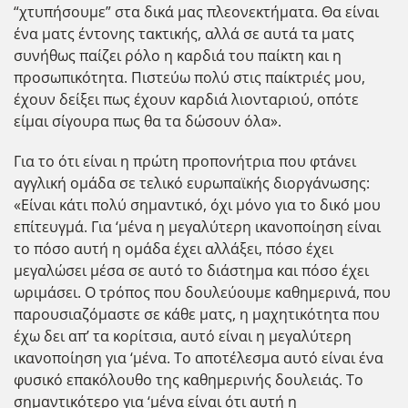
“χτυπήσουμε” στα δικά μας πλεονεκτήματα. Θα είναι
ένα ματς έντονης τακτικής, αλλά σε αυτά τα ματς
συνήθως παίζει ρόλο η καρδιά του παίκτη και η
προσωπικότητα. Πιστεύω πολύ στις παίκτριές μου,
έχουν δείξει πως έχουν καρδιά λιονταριού, οπότε
είμαι σίγουρα πως θα τα δώσουν όλα».
Για το ότι είναι η πρώτη προπονήτρια που φτάνει
αγγλική ομάδα σε τελικό ευρωπαϊκής διοργάνωσης:
«Είναι κάτι πολύ σημαντικό, όχι μόνο για το δικό μου
επίτευγμά. Για ‘μένα η μεγαλύτερη ικανοποίηση είναι
το πόσο αυτή η ομάδα έχει αλλάξει, πόσο έχει
μεγαλώσει μέσα σε αυτό το διάστημα και πόσο έχει
ωριμάσει. Ο τρόπος που δουλεύουμε καθημερινά, που
παρουσιαζόμαστε σε κάθε ματς, η μαχητικότητα που
έχω δει απ’ τα κορίτσια, αυτό είναι η μεγαλύτερη
ικανοποίηση για ‘μένα. Το αποτέλεσμα αυτό είναι ένα
φυσικό επακόλουθο της καθημερινής δουλειάς. Το
σημαντικότερο για ‘μένα είναι ότι αυτή η