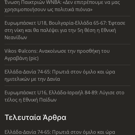
Ένωση Παικτριών WNBA: «Δεν επιτρέπουμε να μας
χρησιμοποιήσουν ως πολιτικά πιόνια»
Ευρωμπάσκετ U18, Βουλγαρία-Ελλάδα 65-67: Έφτασε
στη νίκη και θα παλέψει για την 5η θέση η Εθνική
Νεανίδων
Vikos Φalcons: Ανακοίνωσε την προσθήκη του
Αγραβάνη (pic)
Ελλάδα-Δανία 74-65: Πρωτιά στον όμιλο και ώρα
ημιτελικών με την Δανία
Ευρωμπάσκετ U16, Ελλάδα-Ισραήλ 84-89: Λύγισε στο
τέλος η Εθνική Παίδων
Τελευταία Άρθρα
Ελλάδα-Δανία 74-65: Πρωτιά στον όμιλο και ώρα