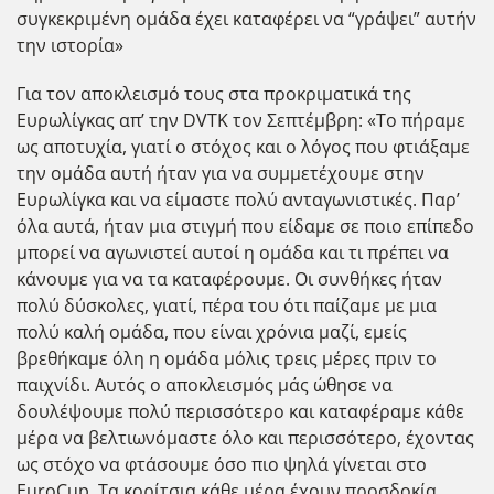
συγκεκριμένη ομάδα έχει καταφέρει να “γράψει” αυτήν
την ιστορία»
Για τον αποκλεισμό τους στα προκριματικά της
Ευρωλίγκας απ’ την DVTK τον Σεπτέμβρη: «Το πήραμε
ως αποτυχία, γιατί ο στόχος και ο λόγος που φτιάξαμε
την ομάδα αυτή ήταν για να συμμετέχουμε στην
Ευρωλίγκα και να είμαστε πολύ ανταγωνιστικές. Παρ’
όλα αυτά, ήταν μια στιγμή που είδαμε σε ποιο επίπεδο
μπορεί να αγωνιστεί αυτοί η ομάδα και τι πρέπει να
κάνουμε για να τα καταφέρουμε. Οι συνθήκες ήταν
πολύ δύσκολες, γιατί, πέρα του ότι παίζαμε με μια
πολύ καλή ομάδα, που είναι χρόνια μαζί, εμείς
βρεθήκαμε όλη η ομάδα μόλις τρεις μέρες πριν το
παιχνίδι. Αυτός ο αποκλεισμός μάς ώθησε να
δουλέψουμε πολύ περισσότερο και καταφέραμε κάθε
μέρα να βελτιωνόμαστε όλο και περισσότερο, έχοντας
ως στόχο να φτάσουμε όσο πιο ψηλά γίνεται στο
EuroCup. Τα κορίτσια κάθε μέρα έχουν προσδοκία,