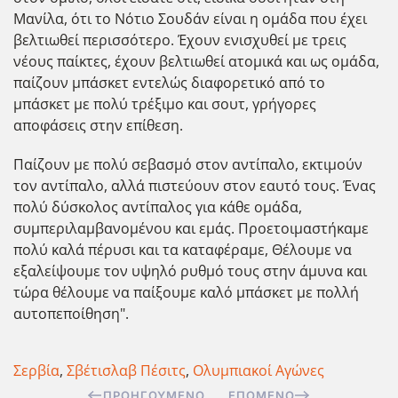
Μανίλα, ότι το Νότιο Σουδάν είναι η ομάδα που έχει
βελτιωθεί περισσότερο. Έχουν ενισχυθεί με τρεις
νέους παίκτες, έχουν βελτιωθεί ατομικά και ως ομάδα,
παίζουν μπάσκετ εντελώς διαφορετικό από το
μπάσκετ με πολύ τρέξιμο και σουτ, γρήγορες
αποφάσεις στην επίθεση.
Παίζουν με πολύ σεβασμό στον αντίπαλο, εκτιμούν
τον αντίπαλο, αλλά πιστεύουν στον εαυτό τους. Ένας
πολύ δύσκολος αντίπαλος για κάθε ομάδα,
συμπεριλαμβανομένου και εμάς. Προετοιμαστήκαμε
πολύ καλά πέρυσι και τα καταφέραμε, Θέλουμε να
εξαλείψουμε τον υψηλό ρυθμό τους στην άμυνα και
τώρα θέλουμε να παίξουμε καλό μπάσκετ με πολλή
αυτοπεποίθηση".
Σερβία
,
Σβέτισλαβ Πέσιτς
,
Ολυμπιακοί Αγώνες
ΠΡΟΗΓΟΎΜΕΝΟ
ΕΠΌΜΕΝΟ