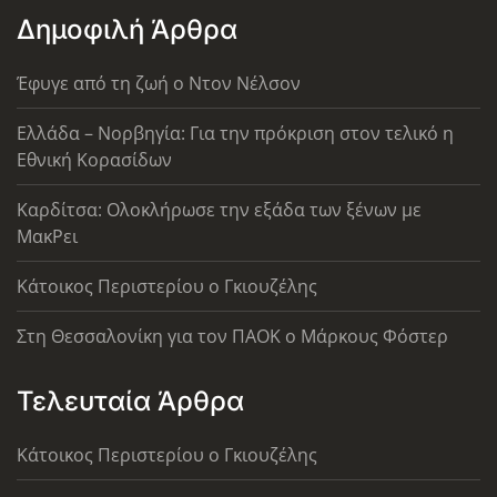
Δημοφιλή Άρθρα
Έφυγε από τη ζωή ο Ντον Νέλσον
Ελλάδα – Νορβηγία: Για την πρόκριση στον τελικό η
Εθνική Κορασίδων
Καρδίτσα: Ολοκλήρωσε την εξάδα των ξένων με
ΜακΡει
Κάτοικος Περιστερίου ο Γκιουζέλης
Στη Θεσσαλονίκη για τον ΠΑΟΚ ο Μάρκους Φόστερ
Τελευταία Άρθρα
Κάτοικος Περιστερίου ο Γκιουζέλης