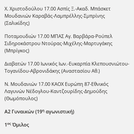
Χ. Χριστοδούλου 17.00 Ασπίς Ξ.-Ακαδ. Μπάσκετ
Μουδανιών Καραβάς-Λαμπρέλλης-Σμπρίνης
(Σαλικίδης)
Ποταμουδιών 17.00 ΜΠΑΣ Αγ. Βαρβάρα-Ρούπελ
Σιδηροκάστρου Ντούρας-Μιχέλης-Μαρτυγάκης
(Μπρίγκος)
Διαβατών 17.00 Ιωνικός Ιων.-Ευκαρπία Κλεπουσνιώτου-
Τογανίδου-Αβρονιδάκης (Αναστασίου Αθ.)
Ν. Μουδανιών 17.00 ΚΑΟΧ Ευρώπη 87-Εθνικός
Λαγυνών Νέδογλου-Καντζουρίδης-Δημούδης
(Θωμόπουλος)
η
Α2 Γυναικών (19
αγωνιστική)
ος
1
Όμιλος