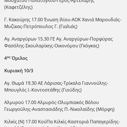
Μοσχάτου Πολάτογλου-Γερός-Αρτελάρης
(Καφετζέλης)
Γ. Κακούρης 17.00 Ένωση Ιλίου-ΑΟΚ Χανιά Μαρουδιάς-
Μυζίκας-Πετρόπουλος Γ. (Γιαλιάς)
Αγ. Αναργύρων 15.30 ΓΕ Αγ. Αναργύρων-Πορφύρας
Φασόλης-Σκουλαρίκης-Οικονόμου (Γκόγκας)
ος
4
Όμιλος
Κυριακή 10/3
Αγ. Θωμά 19.30 ΑΕ Λάρισας-Τρίκαλα Γιαννούλης-
Μπουγλός Ι.-Κοντοστάθης (Γιούδης)
Αλμυρού 17.00 Αλμυρός-Ολυμπιακός Βόλου
Γεωργούλης-Αναστασιάδης Π.-Νικολαϊδης (Μόρφη)
Κιλκίς (Ν) 17.00 ΚούΠα Κιλκίς-Καστοριά Παπαγερίδης-