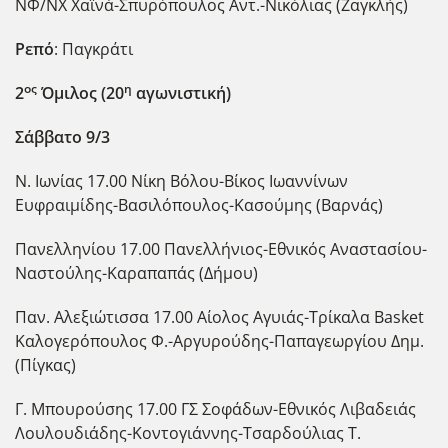
ΝΦ/ΝΧ Χαϊνά-Σπυρόπουλος Αντ.-Νικόλιας (Ζαγκλής)
Ρεπό
: Παγκράτι
ος
η
2
Όμιλος
(20
αγωνιστική)
Σάββατο 9/3
Ν. Ιωνίας 17.00 Νίκη Βόλου-Βίκος Ιωαννίνων
Ευφραιμίδης-Βασιλόπουλος-Κασούμης (Βαρνάς)
Πανελληνίου 17.00 Πανελλήνιος-Εθνικός Αναστασίου-
Ναστούλης-Καραπαπάς (Δήμου)
Παν. Αλεξιώτισσα 17.00 Αίολος Αγυιάς-Τρίκαλα Basket
Καλογερόπουλος Φ.-Αργυρούδης-Παπαγεωργίου Δημ.
(Πίγκας)
Γ. Μπουρούσης 17.00 ΓΣ Σοφάδων-Εθνικός Λιβαδειάς
Λουλουδιάδης-Κοντογιάννης-Τσαρδούλιας Τ.