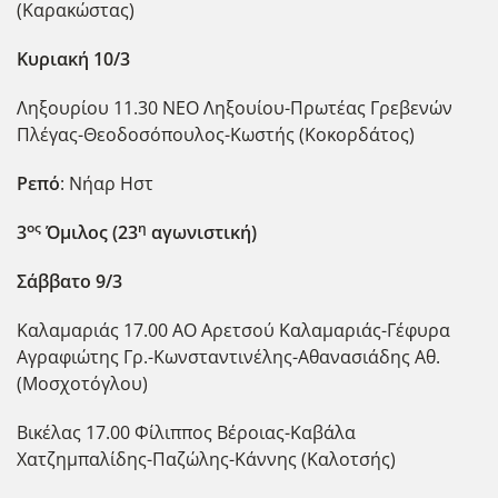
(Καρακώστας)
Κυριακή 10/3
Ληξουρίου 11.30 ΝΕΟ Ληξουίου-Πρωτέας Γρεβενών
Πλέγας-Θεοδοσόπουλος-Κωστής (Κοκορδάτος)
Ρεπό
: Νήαρ Ηστ
ος
η
3
Όμιλος (23
αγωνιστική)
Σάββατο 9/3
Καλαμαριάς 17.00 ΑΟ Αρετσού Καλαμαριάς-Γέφυρα
Αγραφιώτης Γρ.-Κωνσταντινέλης-Αθανασιάδης Αθ.
(Μοσχοτόγλου)
Βικέλας 17.00 Φίλιππος Βέροιας-Καβάλα
Χατζημπαλίδης-Παζώλης-Κάννης (Καλοτσής)