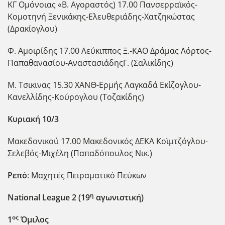
ΚΓ Ομόνοιας «Β. Αγοραστός) 17.00 Πανσερραϊκός-
Κομοτηνή Ξενικάκης-Ελευθεριάδης-Χατζηκώστας
(Δρακίογλου)
Φ. Αμοιρίδης 17.00 Λεύκιππος Ξ.-ΚΑΟ Δράμας Λόρτος-
Παπαθανασίου-ΑναστασιάδηςΓ. (Σαλικίδης)
Μ. Τσικινας 15.30 ΧΑΝΘ-Ερμής Λαγκαδά Εκίζογλου-
Κανελλίδης-Κούρογλου (Τοζακίδης)
Κυριακή 10/3
Μακεδονικού 17.00 Μακεδονικός ΔΕΚΑ Κοϊμτζόγλου-
Σελεβός-Μιχέλη (Παπαδόπουλος Νικ.)
Ρεπό
: Μαχητές Πειραματικό Πεύκων
η
National League 2 (19
αγωνιστική)
ος
1
Όμιλος