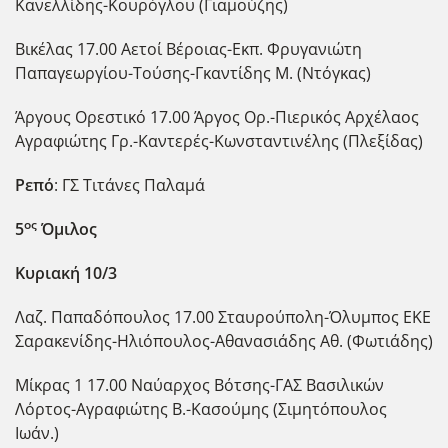
Κανελλίδης-Κουρόγλου (Γιαμούζης)
Βικέλας 17.00 Αετοί Βέροιας-Εκπ. Φρυγανιώτη
Παπαγεωργίου-Τούσης-Γκαντίδης Μ. (Ντόγκας)
Άργους Ορεστικό 17.00 Άργος Ορ.-Πιερικός Αρχέλαος
Αγραφιώτης Γρ.-Καντερές-Κωνσταντινέλης (Πλεξίδας)
Ρεπό
: ΓΣ Τιτάνες Παλαμά
ος
5
Όμιλος
Κυριακή 10/3
Λαζ. Παπαδόπουλος 17.00 Σταυρούπολη-Όλυμπος ΕΚΕ
Σαρακενίδης-Ηλιόπουλος-Αθανασιάδης Αθ. (Φωτιάδης)
Μίκρας 1 17.00 Ναύαρχος Βότσης-ΓΑΣ Βασιλικών
Λόρτος-Αγραφιώτης Β.-Κασούμης (Σιμητόπουλος
Ιωάν.)