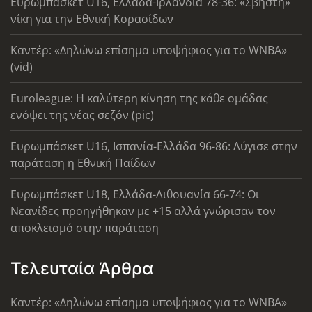
Ευρωμπάσκετ U16, Ελλάδα-Ιρλανδία 78-36: «Σβηστή»
νίκη για την Εθνική Κορασίδων
Καντέρ: «Δηλώνω επίσημα υποψήφιος για το WNBA»
(vid)
Euroleague: Η καλύτερη κίνηση της κάθε ομάδας
ενόψει της νέας σεζόν (pic)
Ευρωμπάσκετ U16, Ισπανία-Ελλάδα 96-86: Λύγισε στην
παράταση η Εθνική Παίδων
Ευρωμπάσκετ U18, Ελλάδα-Λιθουανία 66-74: Οι
Νεανίδες προηγήθηκαν με +15 αλλά γνώρισαν τον
αποκλεισμό στην παράταση
Τελευταία Άρθρα
Καντέρ: «Δηλώνω επίσημα υποψήφιος για το WNBA»