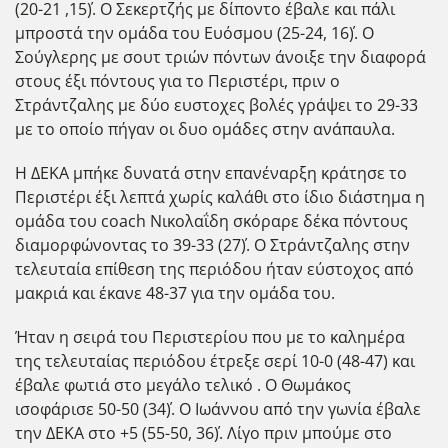
(20-21 ,15΄). Ο Σεκερτζής με δίποντο έβαλε και πάλι
μπροστά την ομάδα του Ευόσμου (25-24, 16΄). Ο
Σούγλερης με σουτ τριών πόντων άνοιξε την διαφορά
στους έξι πόντους για το Περιστέρι, πριν ο
Στράντζαλης με δύο ευστοχες βολές γράψει το 29-33
με το οποίο πήγαν οι δυο ομάδες στην ανάπαυλα.
Η ΔΕΚΑ μπήκε δυνατά στην επανέναρξη κράτησε το
Περιστέρι έξι λεπτά χωρίς καλάθι στο ίδιο διάστημα η
ομάδα του coach Νικολαΐδη σκόραρε δέκα πόντους
διαμορφώνοντας το 39-33 (27΄). Ο Στράντζαλης στην
τελευταία επίθεση της περιόδου ήταν εύστοχος από
μακριά και έκανε 48-37 για την ομάδα του.
Ήταν η σειρά του Περιστερίου που με το καλημέρα
της τελευταίας περιόδου έτρεξε σερί 10-0 (48-47) και
έβαλε φωτιά στο μεγάλο τελικό . Ο Θωμάκος
ισοφάρισε 50-50 (34΄). Ο Ιωάννου από την γωνία έβαλε
την ΔΕΚΑ στο +5 (55-50, 36΄). Λίγο πριν μπούμε στο