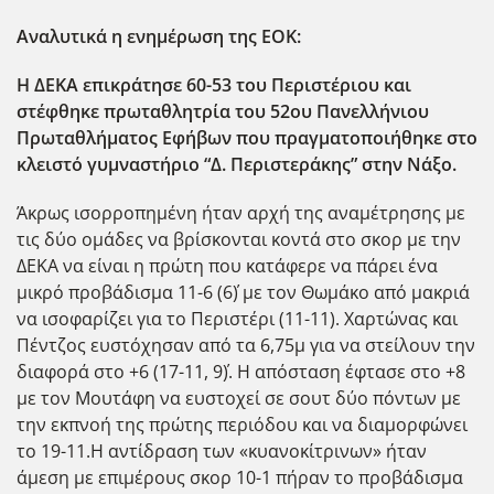
Αναλυτικά η ενημέρωση της ΕΟΚ:
H ΔΕΚΑ επικράτησε 60-53 του Περιστέριου και
στέφθηκε πρωταθλητρία του 52ου Πανελλήνιου
Πρωταθλήματος Εφήβων που πραγματοποιήθηκε στο
κλειστό γυμναστήριο “Δ. Περιστεράκης” στην Νάξο.
Άκρως ισορροπημένη ήταν αρχή της αναμέτρησης με
τις δύο ομάδες να βρίσκονται κοντά στο σκορ με την
ΔΕΚΑ να είναι η πρώτη που κατάφερε να πάρει ένα
μικρό προβάδισμα 11-6 (6΄) με τον Θωμάκο από μακριά
να ισοφαρίζει για το Περιστέρι (11-11). Χαρτώνας και
Πέντζος ευστόχησαν από τα 6,75μ για να στείλουν την
διαφορά στο +6 (17-11, 9΄). Η απόσταση έφτασε στο +8
με τον Μουτάφη να ευστοχεί σε σουτ δύο πόντων με
την εκπνοή της πρώτης περιόδου και να διαμορφώνει
το 19-11.Η αντίδραση των «κυανοκίτρινων» ήταν
άμεση με επιμέρους σκορ 10-1 πήραν το προβάδισμα