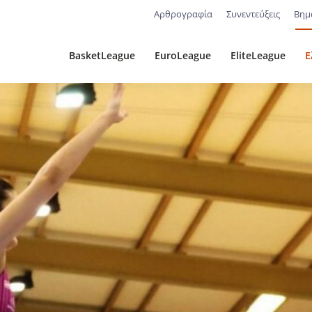
Αρθρογραφία
Συνεντεύξεις
Βημ
BasketLeague
EuroLeague
EliteLeague
Ε