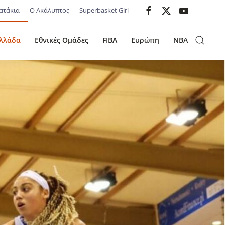
ατάκια
Ο Ακάλυπτος
Superbasket Girl
λλάδα
Εθνικές Ομάδες
FIBA
Ευρώπη
NBA