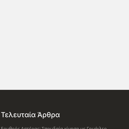
Τελευταία Άρθρα
Ερυθρός Αστέρας: Σπουδαία κίνηση με Γουάιλερ