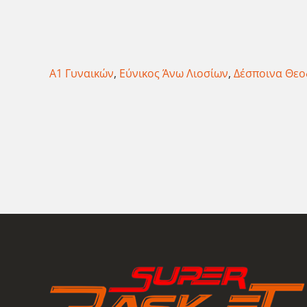
Α1 Γυναικών
,
Εύνικος Άνω Λιοσίων
,
Δέσποινα Θε