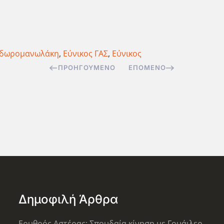
οδωρομανωλάκη
,
Εύνικος ΓΑΣ
,
Εύνικος
ΠΡΟΗΓΟΎΜΕΝΟ
ΕΠΌΜΕΝΟ
Δημοφιλή Άρθρα
Ερυθρός Αστέρας: Σπουδαία κίνηση με Γουάιλερ