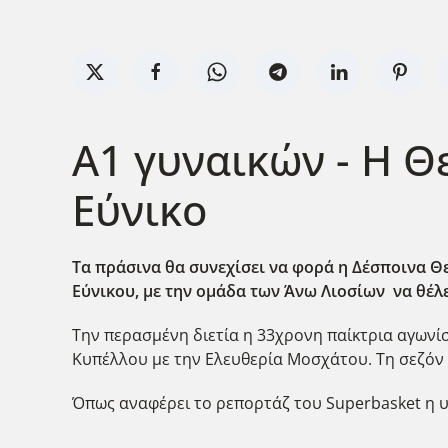
Α1 γυναικών - Η 
Εύνικο
Τα πράσινα θα συνεχίσει να φορά η Δέσποινα Θ
Εύνικου, με την ομάδα των Άνω Λιοσίων να θέλε
Την περασμένη διετία η 33χρονη παίκτρια αγωνίσ
Κυπέλλου με την Ελευθερία Μοσχάτου. Τη σεζόν 
Όπως αναφέρει το ρεπορτάζ του Superbasket η υ