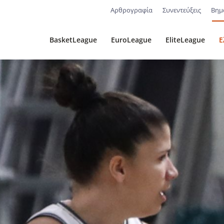
Αρθρογραφία
Συνεντεύξεις
Βημ
BasketLeague
EuroLeague
EliteLeague
Ε