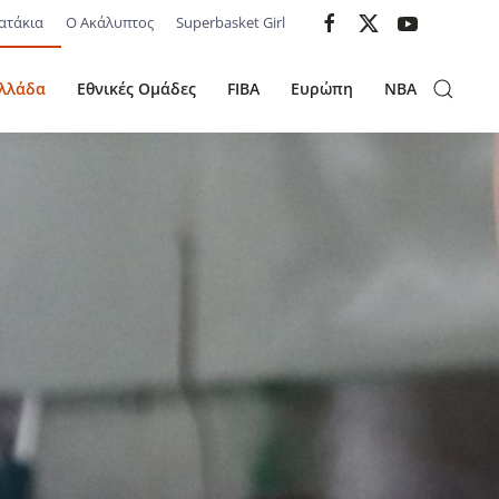
ατάκια
Ο Ακάλυπτος
Superbasket Girl
λλάδα
Εθνικές Ομάδες
FIBA
Ευρώπη
NBA