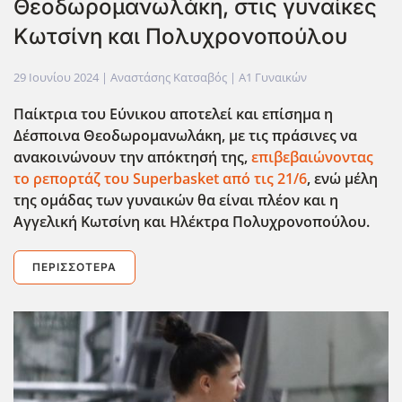
Θεοδωρομανωλάκη, στις γυναίκες
Κωτσίνη και Πολυχρονοπούλου
29 Ιουνίου 2024
| Αναστάσης Κατσαβός |
Α1 Γυναικών
Παίκτρια του Εύνικου αποτελεί και επίσημα η
Δέσποινα Θεοδωρομανωλάκη, με τις πράσινες να
ανακοινώνουν την απόκτησή της,
επιβεβαιώνοντας
το ρεπορτάζ του Superbasket από τις 21/6
, ενώ μέλη
της ομάδας των γυναικών θα είναι πλέον και η
Αγγελική Κωτσίνη και Ηλέκτρα Πολυχρονοπούλου.
ΠΕΡΙΣΣΌΤΕΡΑ