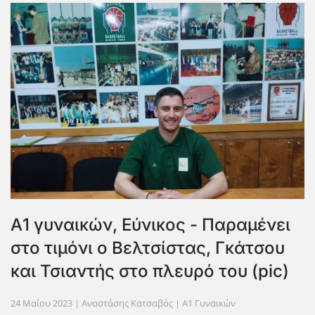
Α1 γυναικών, Εύνικος - Παραμένει
στο τιμόνι ο Βελτσίστας, Γκάτσου
και Τσιαντής στο πλευρό του (pic)
24 Μαΐου 2023
| Αναστάσης Κατσαβός |
Α1 Γυναικών