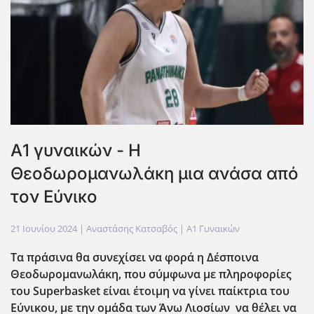
Α1 γυναικών - Η
Θεοδωρομανωλάκη μια ανάσα από
τον Εύνικο
21 Ιουνίου 2024
| Αναστάσης Κατσαβός |
Α1 Γυναικών
Τα πράσινα θα συνεχίσει να φορά η Δέσποινα
Θεοδωρομανωλάκη, που σύμφωνα με πληροφορίες
του Superbasket είναι έτοιμη να γίνει παίκτρια του
Εύνικου, με την ομάδα των Άνω Λιοσίων να θέλει να