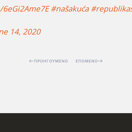
co/6eGi2Ame7E
#našakuća
#republika
ne 14, 2020
ΠΡΟΗΓΟΎΜΕΝΟ
ΕΠΌΜΕΝΟ