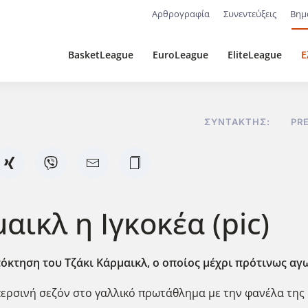
Αρθρογραφία
Συνεντεύξεις
Βημ
BasketLeague
EuroLeague
EliteLeague
Ε
ΣΥΝΤΆΚΤΗΣ:
PR
ικλ η Ιγκοκέα (pic)
πόκτηση του Τζάκι Κάρμαικλ, ο οποίος μέχρι πρότινως α
ερσινή σεζόν στο γαλλικό πρωτάθλημα με την φανέλα της 