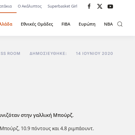
ατάκια
Ο Ακάλυπτος
Superbasket Girl
λλάδα
Εθνικές Ομάδες
FIBA
Ευρώπη
NBA
ESS ROOM
ΔΗΜΟΣΙΕΎΘΗΚΕ:
14 ΙΟΥΝΊΟΥ 2020
γωνιζόταν στην γαλλική Μπούρζ.
Μπούρζ, 10.9 πόντους και 4.8 ριμπάουντ.