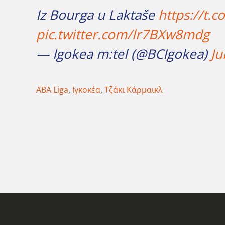
Iz Bourga u Laktaše
https://t.
pic.twitter.com/lr7BXw8mdg
— Igokea m:tel (@BCIgokea)
Ju
ABA Liga
,
Ιγκοκέα
,
Τζάκι Κάρμαικλ