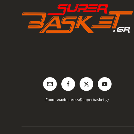
Επικοινωνία:
press@superbasket.gr