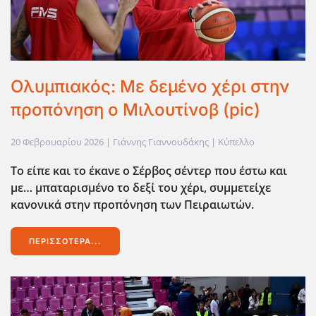
Ολυμπιακός: Με δεμένο χέρι στην
προπόνηση ο Μιλουτίνοβ (pic)
20 Φεβρουαρίου 2026
| Γιάννης Γιαννουδάκης |
Κύπελλο
Το είπε και το έκανε ο Σέρβος σέντερ που έστω και
με… μπαταρισμένο το δεξί του χέρι, συμμετείχε
κανονικά στην προπόνηση των Πειραιωτών.
ΠΕΡΙΣΣΌΤΕΡΑ...