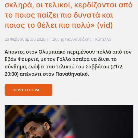
σκληρά, οι τελικοί, κερδίζονται από
το ποιος παίζει πιο δυνατά και
ποιος το θέλει πιο πολύ» (vid)
20 Φεβρουαρίου 2026
| Γιάννης Γιαννουδάκης |
Κύπελλο
Άπαντες στον Ολυμπιακό περιμένουν πολλά από τον
Εβάν Φουρνιέ, με τον Γάλλο αστέρα να δίνει το
σύνθημα, ενόψει του τελικού του Σαββάτου (21/2,
20:00) απέναντι στον Παναθηναϊκό.
ΠΕΡΙΣΣΌΤΕΡΑ...