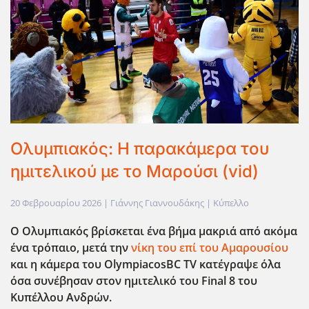
Ολυμπιακός: Η παρακάμερα του
ημιτελικού με το Μαρούσι (vid)
20 Φεβρουαρίου 2026
| Γιάννης Γιαννουδάκης |
Κύπελλο
Ο Ολυμπιακός βρίσκεται ένα βήμα μακριά από ακόμα
ένα τρόπαιο, μετά την
νίκη του επί του Αμαρουσίου
και η κάμερα του OlympiacosBC
TV
κατέγραψε όλα
όσα συνέβησαν στον ημιτελικό του Final
8 του
Κυπέλλου Ανδρών.