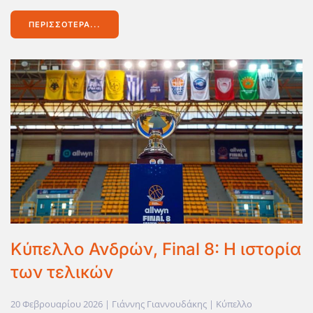
ΠΕΡΙΣΣΌΤΕΡΑ...
Κύπελλο Ανδρών, Final 8: Η ιστορία
των τελικών
20 Φεβρουαρίου 2026
| Γιάννης Γιαννουδάκης |
Κύπελλο