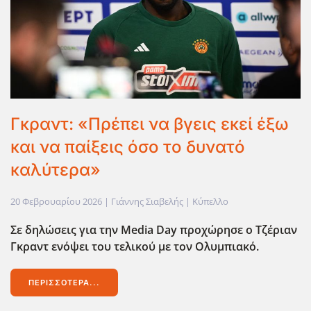
Γκραντ: «Πρέπει να βγεις εκεί έξω
και να παίξεις όσο το δυνατό
καλύτερα»
20 Φεβρουαρίου 2026
| Γιάννης Σιαβελής |
Κύπελλο
Σε δηλώσεις για την Media Day προχώρησε ο Τζέριαν
Γκραντ ενόψει του τελικού με τον Ολυμπιακό.
ΠΕΡΙΣΣΌΤΕΡΑ...