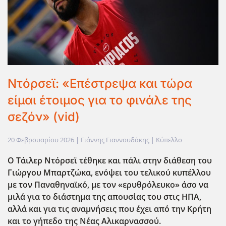
Ντόρσεϊ: «Επέστρεψα και τώρα
είμαι έτοιμος για το φινάλε της
σεζόν» (vid)
20 Φεβρουαρίου 2026
| Γιάννης Γιαννουδάκης |
Κύπελλο
Ο Τάιλερ Ντόρσεϊ τέθηκε και πάλι στην διάθεση του
Γιώργου Μπαρτζώκα, ενόψει του τελικού κυπέλλου
με τον Παναθηναϊκό, με τον «ερυθρόλευκο» άσο να
μιλά για το διάστημα της απουσίας του στις ΗΠΑ,
αλλά και για τις αναμνήσεις που έχει από την Κρήτη
και το γήπεδο της Νέας Αλικαρνασσού.