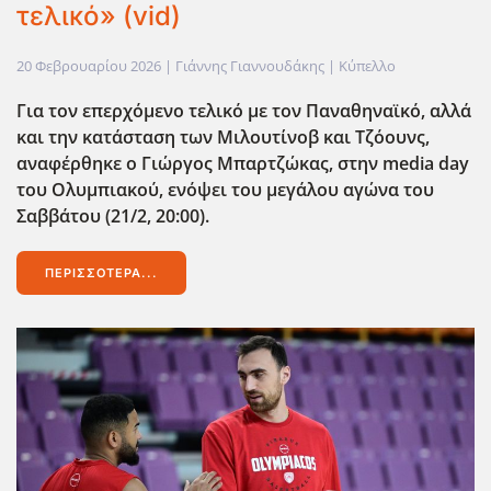
τελικό» (vid)
20 Φεβρουαρίου 2026
| Γιάννης Γιαννουδάκης |
Κύπελλο
Για τον επερχόμενο τελικό με τον Παναθηναϊκό, αλλά
και την κατάσταση των Μιλουτίνοβ και Τζόουνς,
αναφέρθηκε ο Γιώργος Μπαρτζώκας, στην media
day
του Ολυμπιακού, ενόψει του μεγάλου αγώνα του
Σαββάτου (21/2, 20:00).
ΠΕΡΙΣΣΌΤΕΡΑ...