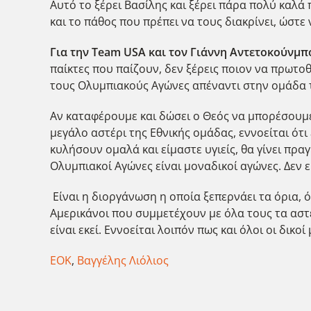
Αυτό το ξέρει Βασίλης και ξέρει πάρα πολύ καλά
και το πάθος που πρέπει να τους διακρίνει, ώστ
Για την
Team
USA και τον Γιάννη Αντετοκούνμπ
παίκτες που παίζουν, δεν ξέρεις ποιον να πρωτοθ
τους Ολυμπιακούς Αγώνες απέναντι στην ομάδα τ
Αν καταφέρουμε και δώσει ο Θεός να μπορέσουμε ν
μεγάλο αστέρι της Εθνικής ομάδας, εννοείται ότι 
κυλήσουν ομαλά και είμαστε υγιείς, θα γίνει πρα
Ολυμπιακοί Αγώνες είναι μοναδικοί αγώνες. Δεν 
Είναι η διοργάνωση η οποία ξεπερνάει τα όρια, όχ
Αμερικάνοι που συμμετέχουν με όλα τους τα αστέ
είναι εκεί. Εννοείται λοιπόν πως και όλοι οι δικοί
ΕΟΚ
,
Βαγγέλης Λιόλιος