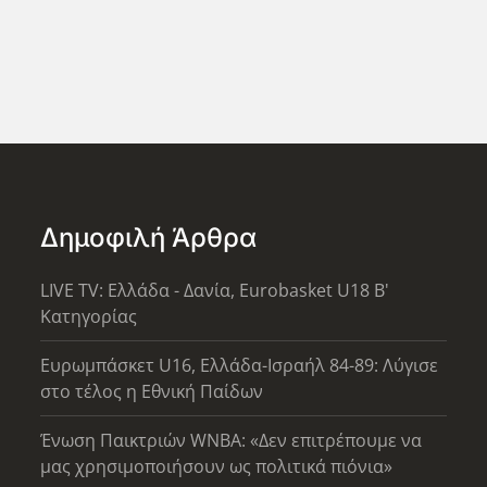
Δημοφιλή Άρθρα
LIVE TV: Ελλάδα - Δανία, Eurobasket U18 Β'
Κατηγορίας
Ευρωμπάσκετ U16, Ελλάδα-Ισραήλ 84-89: Λύγισε
στο τέλος η Εθνική Παίδων
Ένωση Παικτριών WNBA: «Δεν επιτρέπουμε να
μας χρησιμοποιήσουν ως πολιτικά πιόνια»