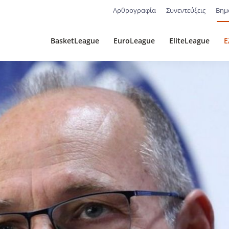
Αρθρογραφία
Συνεντεύξεις
Βημ
BasketLeague
EuroLeague
EliteLeague
Ε