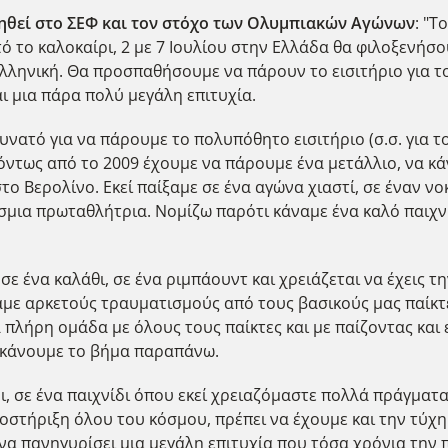
ηθεί στο ΣΕΦ και τον στόχο των Ολυμπιακών Αγώνων
: "Τ
υτό το καλοκαίρι, 2 με 7 Ιουλίου στην Ελλάδα θα φιλοξεν
 ελληνική. Θα προσπαθήσουμε να πάρουν το εισιτήριο για τ
αι μια πάρα πολύ μεγάλη επιτυχία.
υνατό για να πάρουμε το πολυπόθητο εισιτήριο (σ.σ. για τ
, όντως από το 2009 έχουμε να πάρουμε ένα μετάλλιο, να κ
ο Βερολίνο. Εκεί παίξαμε σε ένα αγώνα χιαστί, σε έναν νο
μια πρωταθλήτρια. Νομίζω παρότι κάναμε ένα καλό παιχνί
 σε ένα καλάθι, σε ένα ριμπάουντ και χρειάζεται να έχεις τη
χαμε αρκετούς τραυματισμούς από τους βασικούς μας παίκτ
 πλήρη ομάδα με όλους τους παίκτες και με παίζοντας και 
 κάνουμε το βήμα παραπάνω.
δι, σε ένα παιχνίδι όπου εκεί χρειαζόμαστε πολλά πράγματ
οστήριξη όλου του κόσμου, πρέπει να έχουμε και την τύχη
να πανηγυρίσει μια μεγάλη επιτυχία που τόσα χρόνια την π