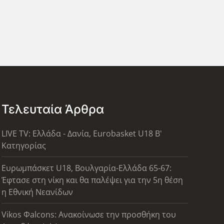
Τελευταία Άρθρα
LIVE TV: Ελλάδα - Δανία, Eurobasket U18 Β'
Κατηγορίας
Ευρωμπάσκετ U18, Βουλγαρία-Ελλάδα 65-67:
Έφτασε στη νίκη και θα παλέψει για την 5η θέση
η Εθνική Νεανίδων
Vikos Φalcons: Ανακοίνωσε την προσθήκη του