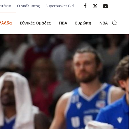
ατάκια
Ο Ακάλυπτος
Superbasket Girl
λλάδα
Εθνικές Ομάδες
FIBA
Ευρώπη
NBA