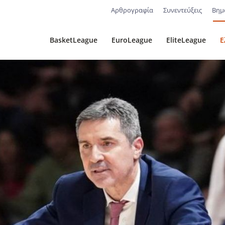
Αρθρογραφία
Συνεντεύξεις
Βημ
BasketLeague
EuroLeague
EliteLeague
Ε