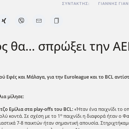
ΣΥΝΤΆΚΤΗΣ:
ΓΙΆΝΝΗΣ ΓΙΑ
ς θα… σπρώξει την ΑΕΚ
ού Εφές και Μάλαγα, για την Euroleague
και το BCL
αντίστ
ια μίλησε:
τζο Εμίλια στα play
-offs
του BCL
:
«Ήταν ένα παιχνίδι το ο
ο
ολύ κοντά. Σε σχέση με το 1
παιχνίδι η διαφορά ήταν ο Φαρ
ιαστικά 7-8 παικτών ήταν σημαντική απουσία. Στηριχτήκαμ