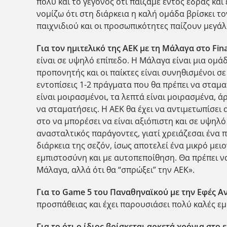
πολύ και το γεγονός ότι παίζαμε εντός έδρας κα
νομίζω ότι στη διάρκεια η καλή ομάδα βρίσκει το
παιχνιδιού και οι προσωπικότητες παίζουν μεγάλ
Για τον ημιτελικό της ΑΕΚ με τη Μάλαγα στο Fina
είναι σε υψηλό επίπεδο. Η Μάλαγα είναι μια ομάδ
προπονητής και οι παίκτες είναι συνηθισμένοι σ
εντοπίσεις 1-2 πράγματα που θα πρέπει να σταματ
είναι μοιρασμένοι, τα λεπτά είναι μοιρασμένα, ά
να σταματήσεις. Η ΑΕΚ θα έχει να αντιμετωπίσει
στο να μπορέσει να είναι αξιόπιστη και σε υψηλό
ανασταλτικός παράγοντες, γιατί χρειάζεσαι ένα π
διάρκεια της σεζόν, ίσως αποτελεί ένα μικρό μει
εμπιστοσύνη και με αυτοπεποίθηση. Θα πρέπει να
Μάλαγα, αλλά ότι θα “σπρώξει” την ΑΕΚ».
Για το Game
5 του Παναθηναϊκού με την Εφές Αν
προσπάθειας και έχει παρουσιάσει πολύ καλές εμ
Για το ότι ο ίδιος βρίσκεται αρκετά χρόνια στο 