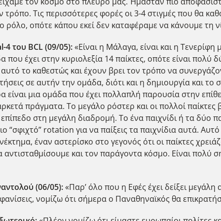
ι είχαμε τον κόσμο στο πλευρό μας. Ήμασταν πιο αποφασιστ
ν τρόπο. Τις περισσότερες φορές οι 3-4 στιγμές που θα κα
ο ρόλο, οπότε κάπου εκεί δεν καταφέραμε να κάνουμε τη ν
l
-4 του BCL
(09/05):
«Είναι η Μάλαγα, είναι και η Τενερίφη
α που έχει στην κυριολεξία 14 παίκτες, οπότε είναι πολύ δ
ε αυτό το καθεστώς και έχουν βρει τον τρόπο να συνεργάζο
ήσεις σε αυτήν την ομάδα, διότι και η δημιουργία και το 
ρα είναι μια ομάδα που έχει πολλαπλή παρουσία στην επίθε
 αρκετά πράγματα. Το μεγάλο ρόστερ και οι πολλοί παίκτες
 επίπεδο στη μεγάλη διαδρομή. Το ένα παιχνίδι ή τα δύο π
ιο “σφιχτό” rotation για να παίξεις τα παιχνίδια αυτά. Αυ
ονέκτημα, έναν αστερίσκο στο γεγονός ότι οι παίκτες χρει
 αντισταθμίσουμε και τον παράγοντα κόσμο. Είναι πολύ ση
αντολού (06/05):
«Παρ’ όλο που η Εφές έχει δείξει μεγάλη 
φανίσεις, νομίζω ότι σήμερα ο Παναθηναϊκός θα επικρατήσε
εξωτερικό:
«Πλέον νομίζω ότι είμαστε ευρωπαίοι πολίτες κα