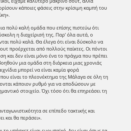
ικοί, είχαμε καλύτερο μακρινό σουτ, αλλά
θορίσουν κάποιες φάσεις στην κρίσιμη καμπή του
ίκη».
 μια πολύ καλή ομάδα που επίσης πιστεύω ότι
ύσκολη η διαχείρισή της. Παρ’ όλα αυτά, ο
νται πολύ καλά. Θα έλεγα ότι είναι δύσκολο να
σουτ προέρχεται από πολλούς παίκτες. Οι πόντοι
ση και δεν είναι μόνο ένα το πράγμα που πρέπει
 βοηθούν μια ομάδα στη διάρκεια μιας χρονιάς
αιχνίδια μπορεί να είναι καμία φορά
τό που είναι το πλεονέκτημα της Μάλαγα σε όλη τη
άζονται κάποιον ρυθμό για να αποδώσουν με
μαντικό στοιχείο. Όχι τόσο ότι θα επηρεάσει τη
ανταγωνιστικότητα σε επίπεδο τακτικής και
ι και θα περάσει».
ι το μπάσκετ είναι ευρωπαϊκό. Δεν είναι όπως τα