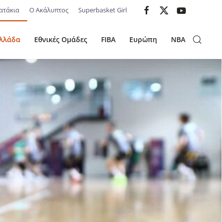
ατάκια
Ο Ακάλυπτος
Superbasket Girl
λλάδα
Εθνικές Ομάδες
FIBA
Ευρώπη
NBA