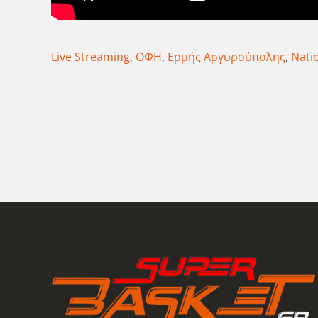
Live Streaming
,
ΟΦΗ
,
Ερμής Αργυρούπολης
,
Nati