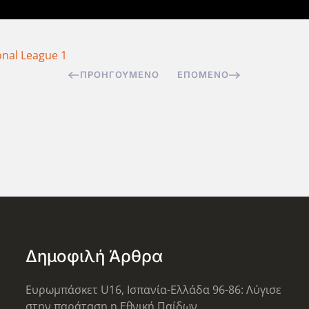
onal League 1
ΠΡΟΗΓΟΎΜΕΝΟ
ΕΠΌΜΕΝΟ
Δημοφιλή Άρθρα
Ευρωμπάσκετ U16, Ισπανία-Ελλάδα 96-86: Λύγισε
στην παράταση η Εθνική Παίδων