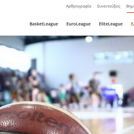
Αρθρογραφία
Συνεντεύξεις
Βημ
BasketLeague
EuroLeague
EliteLeague
Ε