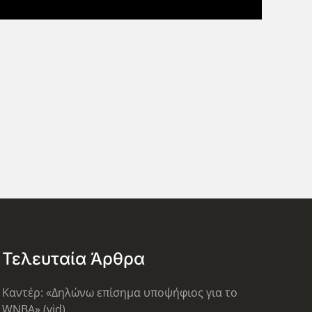
Τελευταία Άρθρα
Καντέρ: «Δηλώνω επίσημα υποψήφιος για το
WNBA» (vid)