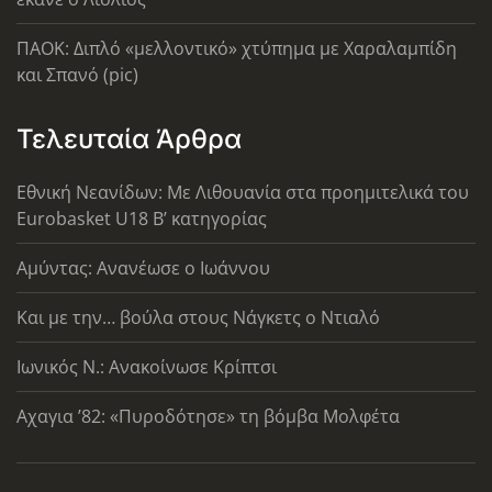
ΠΑΟΚ: Διπλό «μελλοντικό» χτύπημα με Χαραλαμπίδη
και Σπανό (pic)
Τελευταία Άρθρα
Εθνική Νεανίδων: Με Λιθουανία στα προημιτελικά του
Eurobasket U18 Β’ κατηγορίας
Αμύντας: Ανανέωσε ο Ιωάννου
Και με την… βούλα στους Νάγκετς ο Ντιαλό
Ιωνικός Ν.: Ανακοίνωσε Κρίπτσι
Αχαγια ’82: «Πυροδότησε» τη βόμβα Μολφέτα