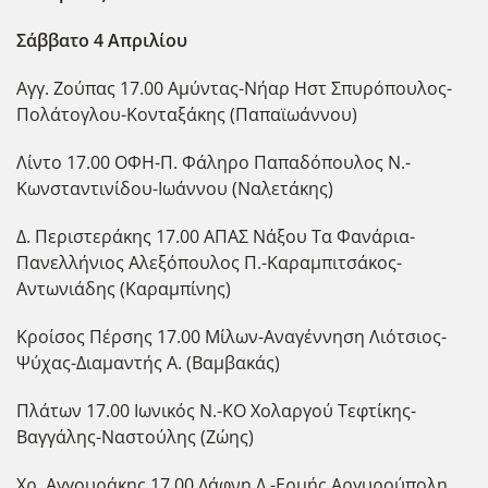
Σάββατο 4 Απριλίου
Αγγ. Ζούπας 17.00 Αμύντας-Νήαρ Ηστ Σπυρόπουλος-
Πολάτογλου-Κονταξάκης (Παπαϊωάννου)
Λίντο 17.00 ΟΦΗ-Π. Φάληρο Παπαδόπουλος Ν.-
Κωνσταντινίδου-Ιωάννου (Ναλετάκης)
Δ. Περιστεράκης 17.00 ΑΠΑΣ Νάξου Τα Φανάρια-
Πανελλήνιος Αλεξόπουλος Π.-Καραμπιτσάκος-
Αντωνιάδης (Καραμπίνης)
Κροίσος Πέρσης 17.00 Μίλων-Αναγέννηση Λιότσιος-
Ψύχας-Διαμαντής Α. (Βαμβακάς)
Πλάτων 17.00 Ιωνικός Ν.-ΚΟ Χολαργού Τεφτίκης-
Βαγγάλης-Ναστούλης (Ζώης)
Χρ. Αγγουράκης 17.00 Δάφνη Δ.-Ερμής Αργυρούπολη