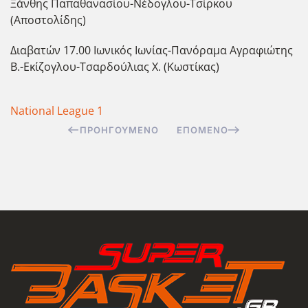
Ξάνθης Παπαθανασίου-Νέδογλου-Τσίρκου
(Αποστολίδης)
Διαβατών 17.00 Ιωνικός Ιωνίας-Πανόραμα Αγραφιώτης
Β.-Εκίζογλου-Τσαρδούλιας Χ. (Κωστίκας)
National League 1
ΠΡΟΗΓΟΎΜΕΝΟ
ΕΠΌΜΕΝΟ