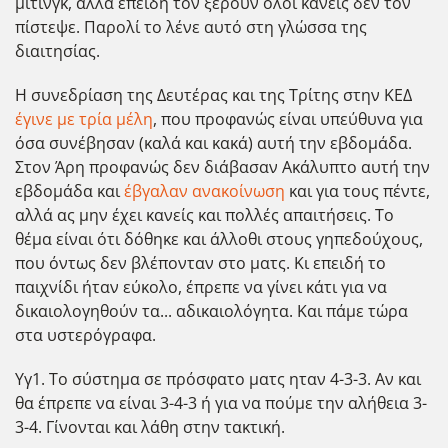
μίτινγκ, αλλά επειδή τον ξέρουν όλοι κανείς δεν τον
πίστεψε. Παρολί το λένε αυτό στη γλώσσα της
διαιτησίας.
Η συνεδρίαση της Δευτέρας και της Τρίτης στην ΚΕΔ
έγινε με τρία μέλη
, που προφανώς είναι υπεύθυνα για
όσα συνέβησαν (καλά και κακά) αυτή την εβδομάδα.
Στον Άρη προφανώς δεν διάβασαν Ακάλυπτο αυτή την
εβδομάδα και
έβγαλαν ανακοίνωση
και για τους πέντε,
αλλά ας μην έχει κανείς και πολλές απαιτήσεις. Το
θέμα είναι ότι δόθηκε και άλλοθι στους γηπεδούχους,
που όντως δεν βλέπονταν στο ματς. Κι επειδή το
παιχνίδι ήταν εύκολο, έπρεπε να γίνει κάτι για να
δικαιολογηθούν τα... αδικαιολόγητα. Και πάμε τώρα
στα υστερόγραφα.
Υγ1. Το σύστημα σε πρόσφατο ματς ηταν 4-3-3. Αν και
θα έπρεπε να είναι 3-4-3 ή για να πούμε την αλήθεια 3-
3-4. Γίνονται και λάθη στην τακτική.