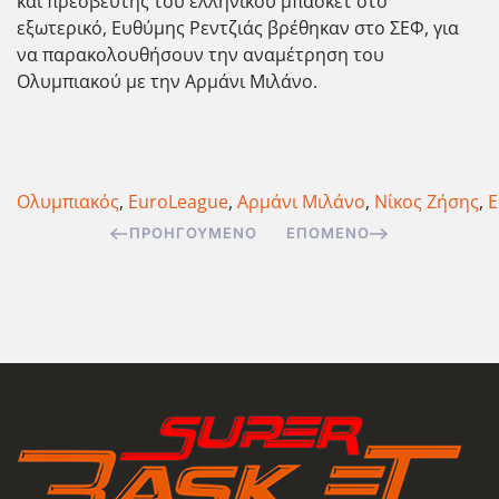
και πρεσβευτής του ελληνικού μπάσκετ στο
εξωτερικό, Ευθύμης Ρεντζιάς βρέθηκαν στο ΣΕΦ, για
να παρακολουθήσουν την αναμέτρηση του
Ολυμπιακού με την Αρμάνι Μιλάνο.
Ολυμπιακός
,
EuroLeague
,
Αρμάνι Μιλάνο
,
Νίκος Ζήσης
,
Ε
ΠΡΟΗΓΟΎΜΕΝΟ
ΕΠΌΜΕΝΟ