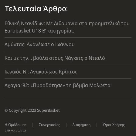
Τελευταία Άρθρα
Εθνική Νεανίδων: Με Λιθουανία στα προημιτελικά του
Eurobasket U18 Β’ κατηγορίας
Αμύντας: Ανανέωσε ο Ιωάννου
Και με την… βούλα στους Νάγκετς ο Ντιαλό
Ιωνικός Ν.: Ανακοίνωσε Κρίπτσι
Αχαγια ’82: «Πυροδότησε» τη βόμβα Μολφέτα
© Copyright 2023 SuperBasket
Η Ομάδα μας
Συνεργασίες
Διαφήμιση
Όροι Χρήσης
Επικοινωνία