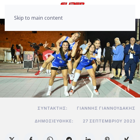
Skip to main content
ΣΥΝΤΆΚΤΗΣ:
ΓΙΆΝΝΗΣ ΓΙΑΝΝΟΥΔΆΚΗΣ
ΔΗΜΟΣΙΕΎΘΗΚΕ:
27 ΣΕΠΤΕΜΒΡΊΟΥ 2023