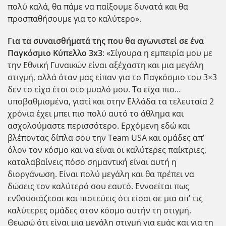
πολύ καλά, θα πάμε να παίξουμε δυνατά και θα
προσπαθήσουμε για το καλύτερο».
Για τα συναισθήματά της που θα αγωνιστεί σε ένα
Παγκόσμιο Κύπελλο 3x
3
: «Σίγουρα η εμπειρία μου με
την Εθνική Γυναικών είναι αξέχαστη και μια μεγάλη
στιγμή, αλλά όταν μας είπαν για το Παγκόσμιο του 3×3
δεν το είχα έτσι στο μυαλό μου. Το είχα πιο…
υποβαθμισμένα, γιατί και στην Ελλάδα τα τελευταία 2
χρόνια έχει μπει πιο πολύ αυτό το άθλημα και
ασχολούμαστε περισσότερο. Ερχόμενη εδώ και
βλέποντας δίπλα σου την Team USA και ομάδες απ’
όλον τον κόσμο και να είναι οι καλύτερες παίκτριες,
καταλαβαίνεις πόσο σημαντική είναι αυτή η
διοργάνωση. Είναι πολύ μεγάλη και θα πρέπει να
δώσεις τον καλύτερό σου εαυτό. Εννοείται πως
ενθουσιάζεσαι και πιστεύεις ότι είσαι σε μια απ’ τις
καλύτερες ομάδες στον κόσμο αυτήν τη στιγμή.
Θεωρώ ότι είναι μια μεγάλη στιγμή για εμάς και για τη