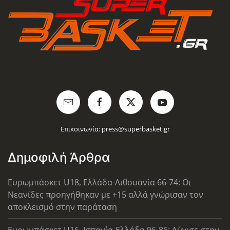
Επικοινωνία:
press@superbasket.gr
Δημοφιλή Άρθρα
Ευρωμπάσκετ U18, Ελλάδα-Λιθουανία 66-74: Οι
Νεανίδες προηγήθηκαν με +15 αλλά γνώρισαν τον
αποκλεισμό στην παράταση
Ευρωμπάσκετ U16, Ισπανία-Ελλάδα 96-86: Λύγισε στην