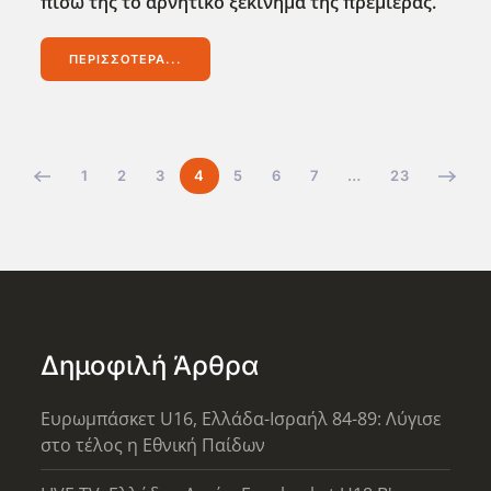
πίσω της το αρνητικό ξεκίνημα της πρεμιέρας.
ΠΕΡΙΣΣΌΤΕΡΑ...
1
2
3
4
5
6
7
…
23
Δημοφιλή Άρθρα
Ευρωμπάσκετ U16, Ελλάδα-Ισραήλ 84-89: Λύγισε
στο τέλος η Εθνική Παίδων