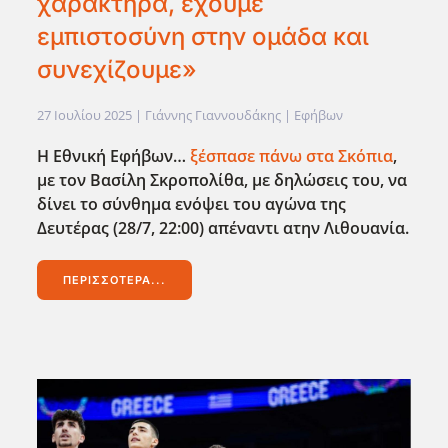
χαρακτήρα, έχουμε
εμπιστοσύνη στην ομάδα και
συνεχίζουμε»
27 Ιουλίου 2025
| Γιάννης Γιαννουδάκης |
Εφήβων
Η Εθνική Εφήβων…
ξέσπασε πάνω στα Σκόπια
,
με τον Βασίλη Σκροπολίθα, με δηλώσεις του, να
δίνει το σύνθημα ενόψει του αγώνα της
Δευτέρας (28/7, 22:00) απέναντι ατην Λιθουανία.
ΠΕΡΙΣΣΌΤΕΡΑ...