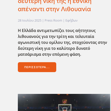
δεύτερη νίκη της η εθνική
απέναντι στην Λιθουανία
28 Ιουλίου 2025
| Press Room |
Εφήβων
Η Ελλάδα αντιμετωπίζει τους αήττητους
λιθουανούς για την τρίτη και τελευταία
αγωνιστική του ομίλου της, στοχεύοντας στην
δεύτερη νίκη για το καλύτερο δυνατό
ματσάρισμα στην επόμενη φάση.
ΠΕΡΙΣΣΌΤΕΡΑ...