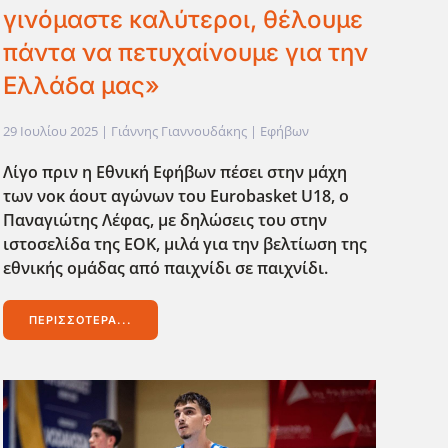
γινόμαστε καλύτεροι, θέλουμε
πάντα να πετυχαίνουμε για την
Ελλάδα μας»
29 Ιουλίου 2025
| Γιάννης Γιαννουδάκης |
Εφήβων
Λίγο πριν η Εθνική Εφήβων πέσει στην μάχη
των νοκ άουτ αγώνων του Eurobasket
U
18, ο
Παναγιώτης Λέφας, με δηλώσεις του στην
ιστοσελίδα της ΕΟΚ, μιλά για την βελτίωση της
εθνικής ομάδας από παιχνίδι σε παιχνίδι.
ΠΕΡΙΣΣΌΤΕΡΑ...