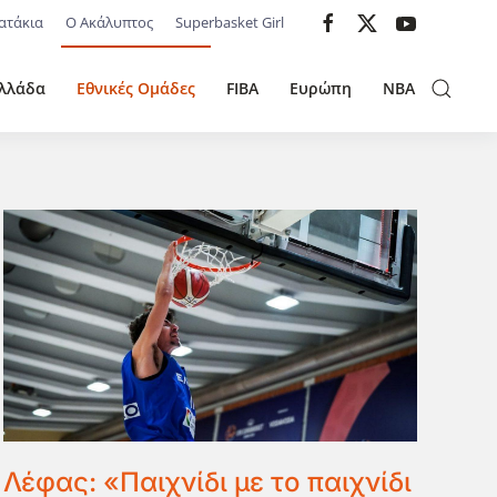
ατάκια
Ο Ακάλυπτος
Superbasket Girl
λλάδα
Εθνικές Ομάδες
FIBA
Ευρώπη
NBA
Λέφας: «Παιχνίδι με το παιχνίδι