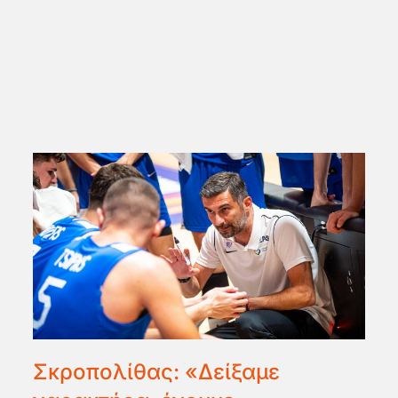
Σκροπολίθας: «Δείξαμε