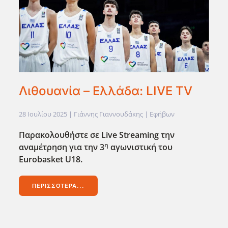
Λιθουανία – Ελλάδα: LIVE TV
28 Ιουλίου 2025
| Γιάννης Γιαννουδάκης |
Εφήβων
Παρακολουθήστε σε Live
Streaming
την
η
αναμέτρηση για την 3
αγωνιστική του
Eurobasket
U
18.
ΠΕΡΙΣΣΌΤΕΡΑ...