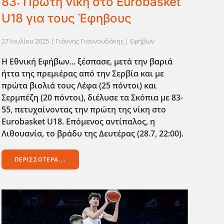
83: Πρώτη νίκη στο Eurobasket
U18 για τους Έφηβους
27 Ιουλίου 2025
| Γιάννης Γιαννουδάκης |
Εφήβων
Η Εθνική Εφήβων... ξέσπασε, μετά την βαριά
ήττα της πρεμιέρας από την Σερβία και με
πρώτα βιολιά τους Λέφα (25 πόντοι) και
Σερμπέζη (20 πόντοι), διέλυσε τα Σκόπια με 83-
55, πετυχαίνοντας την πρώτη της νίκη στο
Eurobasket U18. Επόμενος αντίπαλος, η
Λιθουανία, το βράδυ της Δευτέρας (28.7, 22:00).
ΠΕΡΙΣΣΌΤΕΡΑ...