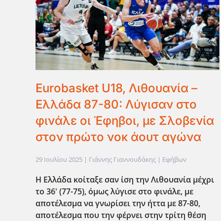
Eurobasket U18, Λιθουανία –
Ελλάδα 87-80: Λύγισαν στο
φινάλε οι Έφηβοι, με Σλοβενία
στον πρώτο νοκ άουτ αγώνα
29 Ιουλίου 2025
| Γιάννης Γιαννουδάκης |
Εφήβων
Η Ελλάδα κοίταξε σαν ίση την Λιθουανία μέχρι
το 36' (77-75), όμως λύγισε στο φινάλε, με
αποτέλεσμα να γνωρίσει την ήττα με 87-80,
αποτέλεσμα που την φέρνει στην τρίτη θέση