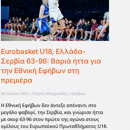
Eurobasket U18, Ελλάδα-
Σερβία 63-96: Βαριά ήττα για
την Εθνική Εφήβων στη
πρεμιέρα
26 Ιουλίου 2025
| Πέτρος Μοσχονίδης |
Εφήβων
Η Εθνική Εφήβων δεν άντεξε απέναντι στο
μεγάλο φαβορί, την Σερβία, και γνώρισε ήττα
με σκορ 63-96 στον πρώτο της αγώνα στους
ομίλους του Ευρωπαϊκού Πρωταθλήματος U18.