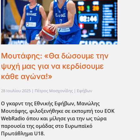
Μουτάφης: «Θα δώσουμε την
ψυχή μας για να κερδίσουμε
κάθε αγώνα!»
28 Ιουλίου 2025
| Πέτρος Μοσχονίδης |
Εφήβων
Ο γκαρντ της Εθνικής Εφήβων, Μανώλης
Μουτάφης,
φιλοξενήθηκε
σε εκπομπή
του
EOK
WebRadio όπου και μίλησε για την ως τώρα
παρουσία της ομάδας στο Ευρωπαϊκ΄ο
Πρωτάθλημα U18.