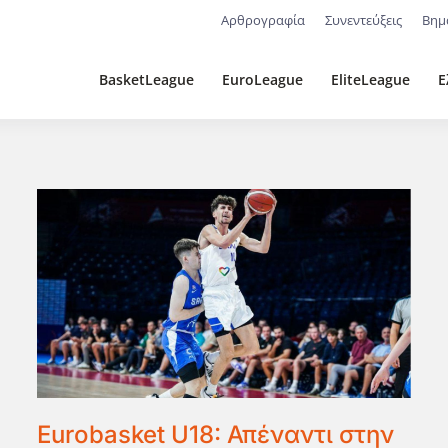
Αρθρογραφία
Συνεντεύξεις
Βημ
BasketLeague
EuroLeague
EliteLeague
Ε
Eurobasket U18: Απέναντι στην