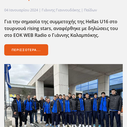
04 Ιανουαρίου 2024
| Γιάννης Γιαννουδάκης |
Παίδων
Για την σημασία της συμμετοχής της Hellas
U
16 στο
τουρνουά rising
stars
, αναφέρθηκε με δηλώσεις του
στο EOK
WEB
Radio
ο Γιάννης Καλαμπόκης.
ΠΕΡΙΣΣΌΤΕΡΑ...