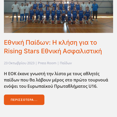
Εθνική Παίδων: Η κλήση για το
Rising Stars Εθνική Ασφαλιστική
23 Οκτωβρίου 2023
| Press Room |
Παίδων
Η ΕΟΚ έκανε γνωστή την λίστα με τους αθλητές
παίδων που θα λάβουν μέρος στο πρώτο τουρνουά
ενόψει του Ευρωπαϊκού Πρωταθλήματος U16.
ΠΕΡΙΣΣΌΤΕΡΑ...