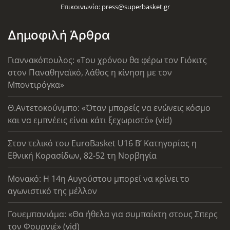
Επικοινωνία:
press@superbasket.gr
Δημοφιλή Άρθρα
Γιαννακόπουλος: «Του χρόνου θα φέρω τον Γιόκιτς
στον Παναθηναϊκό, λάθος η κίνηση με τον
Μποντιρόγκα»
Θ.Αντετοκούνμπο: «Όταν μπορείς να ενώνεις κόσμο
και να εμπνέεις είναι κάτι ξεχωριστό» (vid)
Στον τελικό του EuroBasket U16 Β’ Κατηγορίας η
Εθνική Κορασίδων, 82-52 τη Νορβηγία
Μονακό: Η 14η Αυγούστου μπορεί να κρίνει το
αγωνιστικό της μέλλον
Γουεμπανιάμα: «Θα ήθελα για συμπαίκτη στους Σπερς
τον Φουρνιέ» (vid)