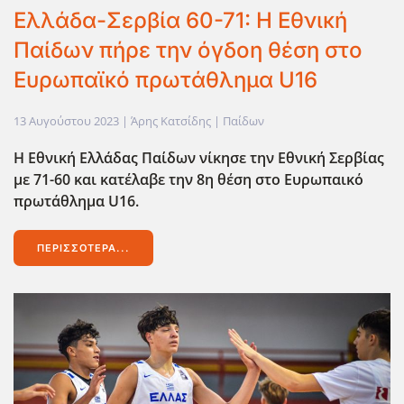
Ελλάδα-Σερβία 60-71: Η Εθνική
Παίδων πήρε την όγδοη θέση στο
Ευρωπαϊκό πρωτάθλημα U16
13 Αυγούστου 2023
| Άρης Κατσίδης |
Παίδων
Η Εθνική Ελλάδας Παίδων νίκησε την Εθνική Σερβίας
με 71-60 και κατέλαβε την 8η θέση στο Ευρωπαικό
πρωτάθλημα U16.
ΠΕΡΙΣΣΌΤΕΡΑ...