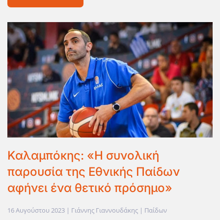
Καλαμπόκης: «Η συνολική
παρουσία της Εθνικής Παίδων
αφήνει ένα θετικό πρόσημο»
16 Αυγούστου 2023
| Γιάννης Γιαννουδάκης |
Παίδων