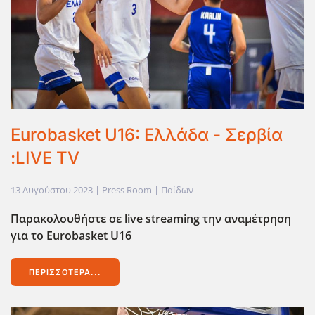
Eurobasket U16: Ελλάδα - Σερβία
:LIVE TV
13 Αυγούστου 2023
| Press Room |
Παίδων
Παρακολουθήστε σε live streaming την αναμέτρηση
για το Eurobasket U16
ΠΕΡΙΣΣΌΤΕΡΑ...