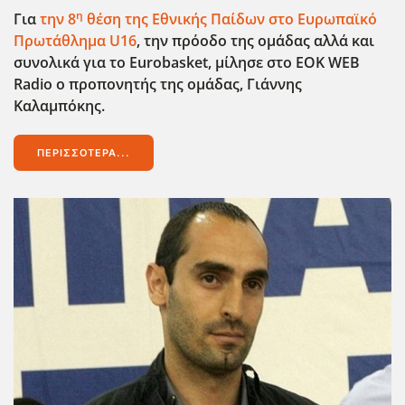
η
Για
την 8
θέση της Εθνικής Παίδων στο Ευρωπαϊκό
Πρωτάθλημα U
16
, την πρόοδο της ομάδας αλλά και
συνολικά για το Eurobasket
, μίλησε στο EOK
WEB
Radio
ο προπονητής της ομάδας, Γιάννης
Καλαμπόκης.
ΠΕΡΙΣΣΌΤΕΡΑ...