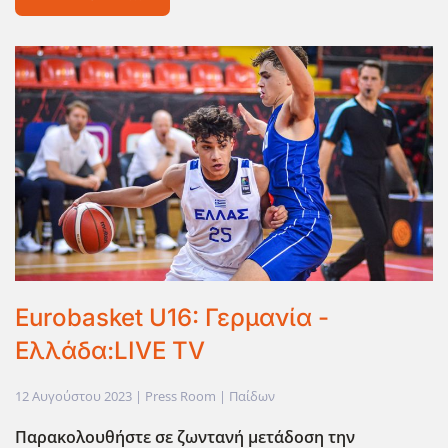
Eurobasket U16: Γερμανία -
Ελλάδα:LIVE TV
12 Αυγούστου 2023
| Press Room |
Παίδων
Παρακολουθήστε σε ζωντανή μετάδοση την