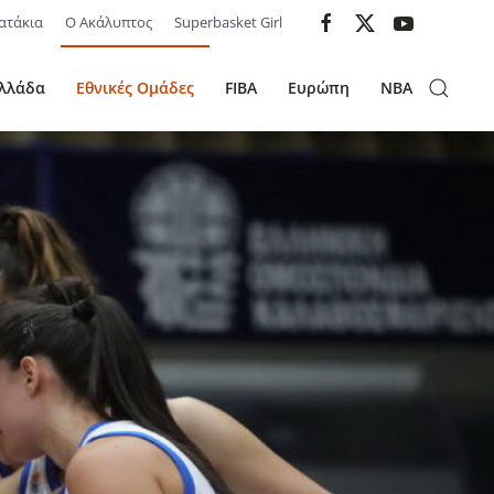
ατάκια
Ο Ακάλυπτος
Superbasket Girl
λλάδα
Εθνικές Ομάδες
FIBA
Ευρώπη
NBA