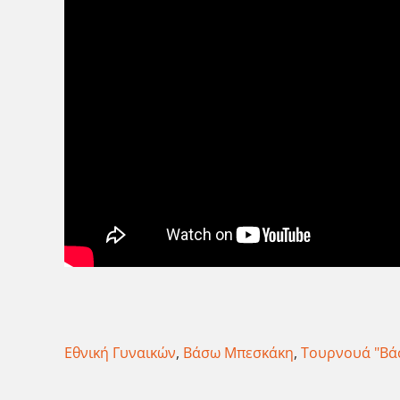
Εθνική Γυναικών
,
Βάσω Μπεσκάκη
,
Τουρνουά "Βά