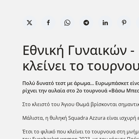
Εθνική Γυναικών -
κλείνει το τουρνο
Πολύ δυνατό τεστ με άρωμα... Ευρωμπάσκετ είναι
ρίχνει την αυλαία στο 2ο τουρνουά «Βάσω Μπε
Στο κλειστό του Άγιου Θωμά βρίσκονται σημαντικ
Μάλιστα, η θυληκή Squadra Azzura είναι ισχυρή 
Έτσι το φιλικό που κλείνει το τουρνουα στη μν
του Eurobasket women 2023, με τον κόουτς Πρέκα