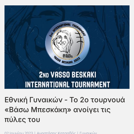
Εθνική Γυναικών - Το 2ο τουρνουά
«Βάσω Μπεσκάκη» ανοίγει τις
πύλες του
02 Ιουνίου 2023
| Αναστάσης Κατσαβός |
Γυναικών