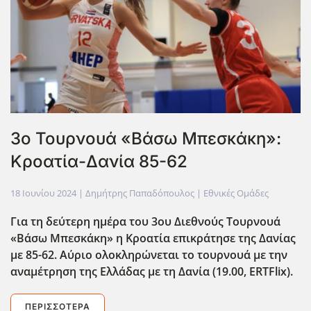
3ο Τουρνουά «Βάσω Μπεσκάκη»:
Κροατία-Δανία 85-62
18 Ιουνίου 2024
| Δημήτρης Παπαδόπουλος |
Εθνικές Ομάδες
Για τη δεύτερη ημέρα του 3ου Διεθνούς Τουρνουά
«Βάσω Μπεσκάκη» η Κροατία επικράτησε της Δανίας
με 85-62. Αύριο ολοκληρώνεται το τουρνουά με την
αναμέτρηση της Ελλάδας με τη Δανία (19.00, ERTFlix).
ΠΕΡΙΣΣΌΤΕΡΑ