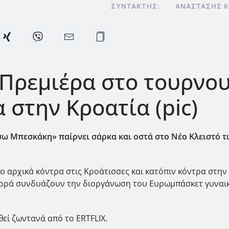
ΣΥΝΤΆΚΤΗΣ:
ΑΝΑΣΤΆΣΗΣ 
- Πρεμιέρα στο τουρνο
στην Κροατία (pic)
ω Μπεσκάκη» παίρνει σάρκα και οστά στο Νέο Κλειστό τω
αρχικά κόντρα στις Κροάτισσες και κατόπιν κόντρα στην Εθ
φορά συνδυάζουν την διοργάνωση του Ευρωμπάσκετ γυναικω΄
οθεί ζωντανά από το ERTFLIX.