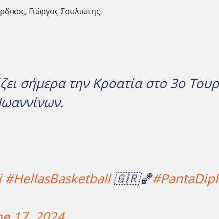
ρδικος, Γιώργος Σουλιώτης
ίζει σήμερα την Κροατία στο 3ο Το
Ιωαννίνων.
i
#HellasBasketball
🇬🇷🏀
#PantaDipl
ne 17, 2024