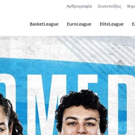
Αρθρογραφία
Συνεντεύξεις
Βημ
BasketLeague
EuroLeague
EliteLeague
Ε