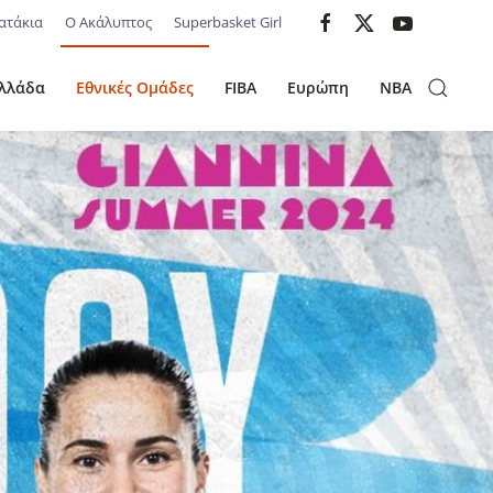
ατάκια
Ο Ακάλυπτος
Superbasket Girl
λλάδα
Εθνικές Ομάδες
FIBA
Ευρώπη
NBA