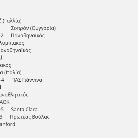
(Γαλλία)
1 Σοπρόν (Ουγγαρία)
1-2 Παναθηναϊκός
λυμπιακός
Παναθηναϊκός
d
ακός
(Ιταλία)
3-4 ΠΑΣ Γιάννινα
d
αναθλητικός
ΠΑΟΚ
5 Santa Clara
2-3 Πρωτέας Βούλας
anford