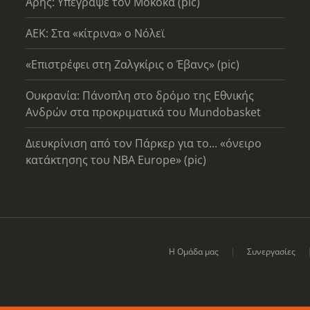
Άρης: Υπέγραψε τον Μοκόκα (pic)
AEK: Στα «κίτρινα» ο Νόλεϊ
«Επιστρέφει στη Ζαλγκίρις ο Έβανς» (pic)
Ουκρανία: Πάνοπλη στο δρόμο της Εθνικής
Ανδρών στα προκριματικά του Mundobasket
Διευκρίνιση από τον Πάρκερ για το... «όνειρο
κατάκτησης του ΝΒΑ Europe» (pic)
Η Ομάδα μας
Συνεργασίες