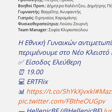
Βοηθοί Προπ.:
Δήμητρα Καλέντζου, Δημήτρης Πέ
Γυμναστής:
Βαγγέλης Ανυφαντής
Γιατρός:
Ειρηναίος Καραμάνης
Φυσικοθεραπεύτρια:
Λούσυ Ζουρνή
Team Manager:
Σοφία Κλιγκοπούλου
H Εθνική Γυναικών αντιμετωπ
περιμένουμε στο Νέο Κλειστό 
✅ Είσοδος Ελεύθερη
⏰ 19.00
💻 ΕRΤFlix
📊
https://t.co/5hYkXjvxkl
#Maz
pic.twitter.com/FBtheOUGpv
— HellenicBF (@HellenicBF)
Ju