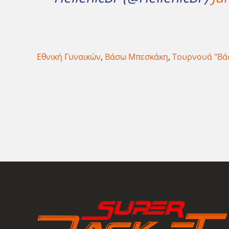
Εθνική Γυναικών
,
Βάσω Μπεσκάκη
,
Τουρνουά "Βά