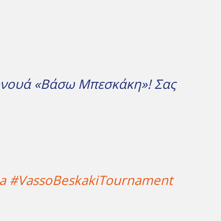
υρνουά «Βάσω Μπεσκάκη»! Σας
a
#VassoBeskakiTournament