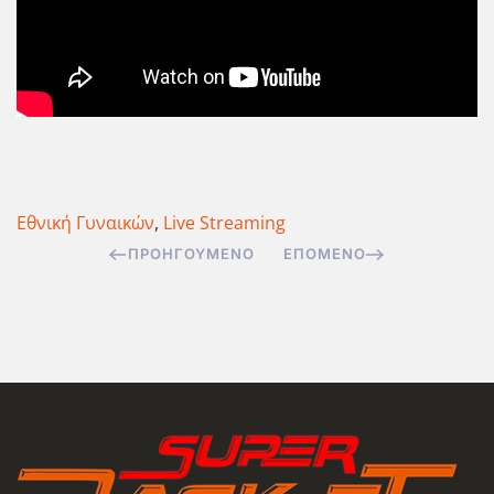
Εθνική Γυναικών
,
Live Streaming
ΠΡΟΗΓΟΎΜΕΝΟ
ΕΠΌΜΕΝΟ