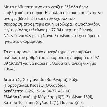
Με το πόδι πατημένο στο γκάζι η Ελλάδα ήταν
επιβλητική στο παρκέ. Η ψαλίδα στο σκορ συνέχισε να
ανοίγει (65-26, 24’) και στον «χορό» του
σκοραρίσματος μπήκε και η Θεοδώρα Τσινασλανίδου.
Η γ’ περίοδος τελείωσε με 77-34 υπέρ της Εθνικής
Νέων Γυναικών με τη Νάγια Στολίγκα να έχει πάρει τα
ηνία στο σκοράρισμα.
Το αντιπροσωπευτικό συγκρότημα είχε επιβάλει
πλήρως τον ρυθμό του, διεύρυνε τη διαφορά στο 97-
39 (36’35’’) για να πάρει η Ελλάδα την άνετη νίκη με
106-43.
Διαιτητές
: Στογιάνοβα (Βουλγαρία), Ροξο
(Πορτογαλία), Κεστέιν (Ολλανδία).
Δεκάλεπτα:
6-26, 19-54, 34-77, 43-106
Ελλάδα
(Δρακάκη): Μάγκλαρη 6(2), Στολίγκα 18(4),
Χατήρα 10, Γιαπιτζόγλου 12(1), Πατσιατζή 5,