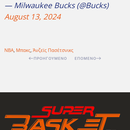
— Milwaukee Bucks (@Bucks)
August 13, 2024
NBA
,
Μπακς
,
Άνζεϊς Πασέτσνικς
ΠΡΟΗΓΟΎΜΕΝΟ
ΕΠΌΜΕΝΟ