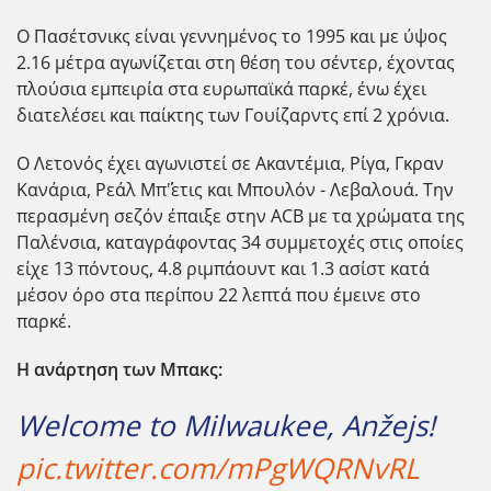
Ο Πασέτσνικς είναι γεννημένος το 1995 και με ύψος
2.16 μέτρα αγωνίζεται στη θέση του σέντερ, έχοντας
πλούσια εμπειρία στα ευρωπαϊκά παρκέ, ένω έχει
διατελέσει και παίκτης των Γουίζαρντς επί 2 χρόνια.
Ο Λετονός έχει αγωνιστεί σε Ακαντέμια, Ρίγα, Γκραν
Κανάρια, Ρεάλ Μπ΄΄'ετις και Μπουλόν - Λεβαλουά. Την
περασμένη σεζόν έπαιξε στην ACB με τα χρώματα της
Παλένσια, καταγράφοντας 34 συμμετοχές στις οποίες
είχε 13 πόντους, 4.8 ριμπάουντ και 1.3 ασίστ κατά
μέσον όρο στα περίπου 22 λεπτά που έμεινε στο
παρκέ.
Η ανάρτηση των Μπακς:
Welcome to Milwaukee, Anžejs!
pic.twitter.com/mPgWQRNvRL